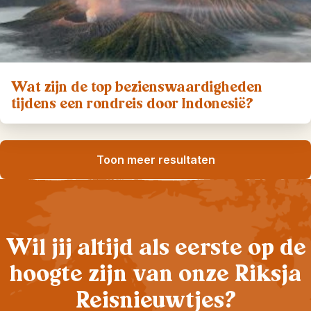
Wat zijn de top bezienswaardigheden
tijdens een rondreis door Indonesië?
Toon meer resultaten
Wil jij altijd als eerste op de
hoogte zijn van onze Riksja
Reisnieuwtjes?