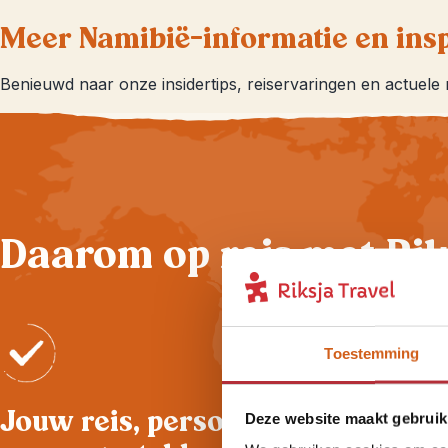
Meer Namibië-informatie en insp
Benieuwd naar onze insidertips, reiservaringen en actuele
Daarom op reis met Rik
Toestemming
Jouw reis, persoonlijk
Deze website maakt gebruik