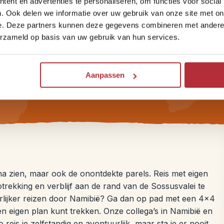
overnachten
ent en advertenties te personaliseren, om functies voor social
. Ook delen we informatie over uw gebruik van onze site met on
e. Deze partners kunnen deze gegevens combineren met andere i
Onze hotels zijn handpicked, kleinschalig en persoonlijk,
erzameld op basis van uw gebruik van hun services.
vaak gerund door lokale ondernemers. Zo slaap je
sfeervol én reis je met hart voor de wereld. Sinds 2025
zijn we zelfs B Corp™ gecertificeerd.
Aanpassen
na zien, maar ook de onontdekte parels. Reis met eigen
rekking en verblijf aan de rand van de Sossusvalei te
urlijker reizen door Namibië? Ga dan op pad met een 4×4
 een eigen plan kunt trekken. Onze collega’s in Namibië en
 reis je zelfstandig en avontuurlijk, maar sta je er nooit