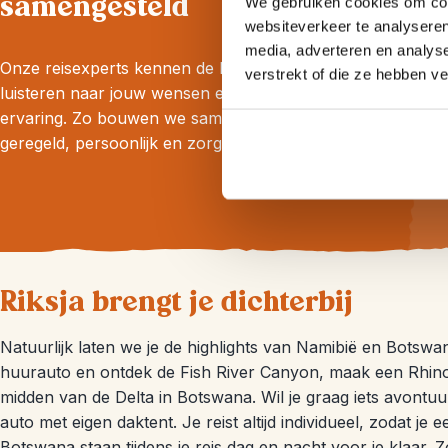
samengesteld
We gebruiken cookies om cont
websiteverkeer te analyseren
media, adverteren en analys
Onze reisexperts kennen de bestemming door en door,
verstrekt of die ze hebben v
luisteren naar jouw wensen en adviseren uit eigen
ervaring. Zo bouwen we samen jouw reis op maat: goed
geregeld, persoonlijk en zorgeloos.
Riksja brengt je dichterbij
Natuurlijk laten we je de highlights van Namibië en Botswa
huurauto en ontdek de Fish River Canyon, maak een Rhinot
midden van de Delta in Botswana. Wil je graag iets avontu
auto met eigen daktent. Je reist altijd individueel, zodat je
Botswana staan tijdens je reis dag en nacht voor je klaar. Zo