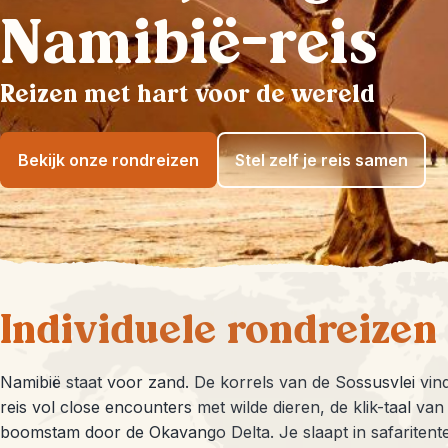
Namibië-reis
Reizen met hart voor de wereld
Bekijk onze rondreizen
Stel zelf je reis samen
Individuele rondreizen
Namibië staat voor zand. De korrels van de Sossusvlei vind
reis vol close encounters met wilde dieren, de klik-taal va
boomstam door de Okavango Delta. Je slaapt in safaritenten