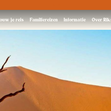
Trustpilot
ouw je reis
Familiereizen
Informatie
Over Rik