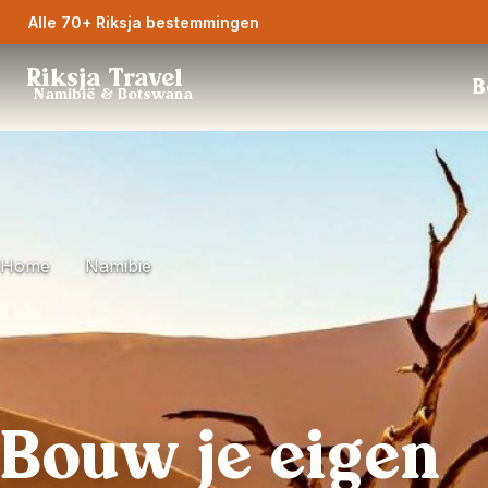
Alle 70+ Riksja bestemmingen
Riksja Travel
B
Namibië & Botswana
Home
Namibie
Bouw je eigen