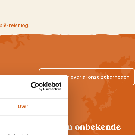
bië-reisblog
.
Lees meer over al onze zekerheden
Over
Hoogtepunten én onbekende