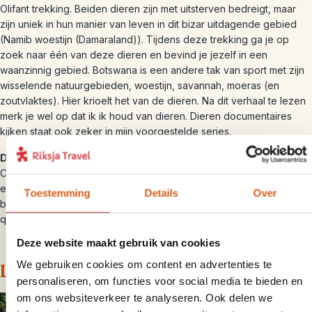
Olifant trekking. Beiden dieren zijn met uitsterven bedreigt, maar
zijn uniek in hun manier van leven in dit bizar uitdagende gebied
(Namib woestijn (Damaraland)). Tijdens deze trekking ga je op
zoek naar één van deze dieren en bevind je jezelf in een
waanzinnig gebied. Botswana is een andere tak van sport met zijn
wisselende natuurgebieden, woestijn, savannah, moeras (en
zoutvlaktes). Hier krioelt het van de dieren. Na dit verhaal te lezen
merk je wel op dat ik ik houd van dieren. Dieren documentaires
kijken staat ook zeker in mijn voorgestelde series.
De ultieme tip
die ik hier heb is om zelf met de kampeerauto door
Chobe nationaal park en Moremi nationaal park te rijden, wat je rij
ervaring op de proef stelt. Daarnaast raad ik aan om de
Toestemming
Details
Over
bivakovernachting te doen op de zoutvlaktes. Hier rijd je met een
quad deze vlaktes op en slaap je in stilte onder talloze sterren.
Deze website maakt gebruik van cookies
We gebruiken cookies om content en advertenties te
Leonore
personaliseren, om functies voor social media te bieden en
om ons websiteverkeer te analyseren. Ook delen we