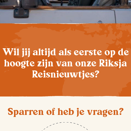
Wil jij altijd als eerste op de
hoogte zijn van onze Riksja
Reisnieuwtjes?
Sparren of heb je vragen?