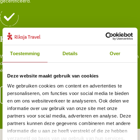
gecertificeerd.
Hoogtepunten én onbekende plekjes
Toestemming
Details
Over
We zijn er zelf vaak geweest en kiezen de slimste routes, weg van
de platgetrapte paden, maar juist naar de plekken waar je het land
écht leert kennen. Voor reizigers, door reizigers.
Deze website maakt gebruik van cookies
We gebruiken cookies om content en advertenties te
personaliseren, om functies voor social media te bieden
Lees meer over al onze zekerheden
en om ons websiteverkeer te analyseren. Ook delen we
informatie over uw gebruik van onze site met onze
partners voor social media, adverteren en analyse. Deze
partners kunnen deze gegevens combineren met andere
informatie die u aan ze heeft verstrekt of die ze hebben
verzameld op basis van uw gebruik van hun services.