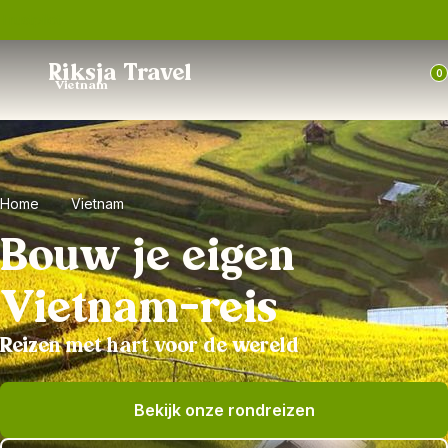
Trustpilot
Riksja Travel
0
Vietnam
Home
Vietnam
Bouw je eigen
Vietnam-reis
Reizen met hart voor de wereld
Bekijk onze rondreizen