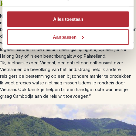
Riksja brengt je dichterbij
Natuurlijk laten we de hoogtepunten zien van Vietnam, maar we
Alles toestaan
nemen je ook graag mee naar de onontdekte parels. Je kunt een
boottocht door Halong Bay maken of juist ervoor te kiezen om naar
de minder bekende plek Bai Tu Long bay te gaan. Hier ontdek je
Aanpassen
wel de omgeving, maar zit je niet op de meest toeristische plek. Je
logeert midden in de natuur in een glampingtent, op een jonk in
Halong Bay of in een beachbungalow op Palmeiland.
“Ik, Vietnam-expert Vincent, ben ontzettend enthousiast over
Vietnam en de bevolking van het land. Graag help ik andere
reizigers de bestemming op een bijzondere manier te ontdekken.
Ik weet precies wat je niet mag missen tijdens je rondreis door
Vietnam. Ook kan ik je helpen bij een handige route wanneer je
graag Cambodja aan de reis wilt toevoegen.”