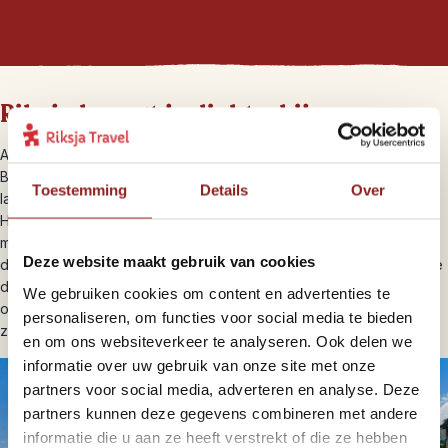
Riksja brengt je dichterbij
Als je naar Nepal gaat wil je natuurlijk de Himalaya in en de
Boudhanath stupa in Kathmandu bezoeken. De
highlights
van een
Toestemming
Details
Over
land laten we je ook graag zien, maar dan nét even anders.
Hierdoor vermijd je de massa en ontdek je plekken op rustige
momenten. We kiezen voor een lokale gids die alle geheimen van
Deze website maakt gebruik van cookies
de stad kent en je trekt door de bergen langs dorpen die niet elke
dag klimmers tegenkomen. We werken al heel lang samen met
We gebruiken cookies om content en advertenties te
onze lokale partners in Nepal. Ze staan ter plekke voor je klaar,
personaliseren, om functies voor social media te bieden
zodat je altijd bij iemand terecht kunt.
en om ons websiteverkeer te analyseren. Ook delen we
informatie over uw gebruik van onze site met onze
partners voor social media, adverteren en analyse. Deze
partners kunnen deze gegevens combineren met andere
informatie die u aan ze heeft verstrekt of die ze hebben