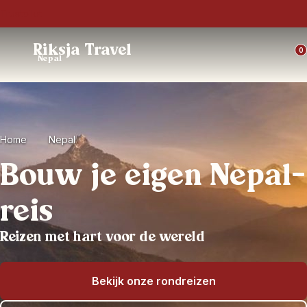
Trustpilot
Riksja Travel
0
Nepal
Home
Nepal
Bouw je eigen Nepal-
reis
Reizen met hart voor de wereld
Bekijk onze rondreizen