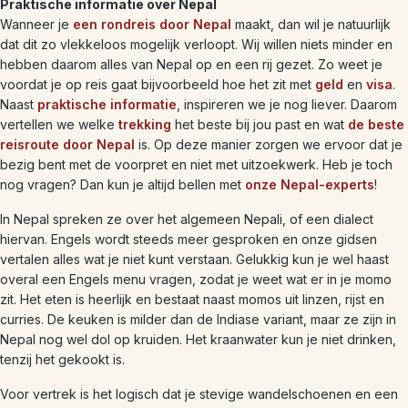
Praktische informatie over Nepal
Wanneer je
een rondreis door Nepal
maakt, dan wil je natuurlijk
dat dit zo vlekkeloos mogelijk verloopt. Wij willen niets minder en
hebben daarom alles van Nepal op en een rij gezet. Zo weet je
voordat je op reis gaat bijvoorbeeld hoe het zit met
geld
en
visa
.
Naast
praktische informatie
, inspireren we je nog liever. Daarom
vertellen we welke
trekking
het beste bij jou past en wat
de beste
reisroute door Nepal
is. Op deze manier zorgen we ervoor dat je
bezig bent met de voorpret en niet met uitzoekwerk. Heb je toch
nog vragen? Dan kun je altijd bellen met
onze Nepal-experts
!
In Nepal spreken ze over het algemeen Nepali, of een dialect
hiervan. Engels wordt steeds meer gesproken en onze gidsen
vertalen alles wat je niet kunt verstaan. Gelukkig kun je wel haast
overal een Engels menu vragen, zodat je weet wat er in je momo
zit. Het eten is heerlijk en bestaat naast momos uit linzen, rijst en
curries. De keuken is milder dan de Indiase variant, maar ze zijn in
Nepal nog wel dol op kruiden. Het kraanwater kun je niet drinken,
tenzij het gekookt is.
Voor vertrek is het logisch dat je stevige wandelschoenen en een