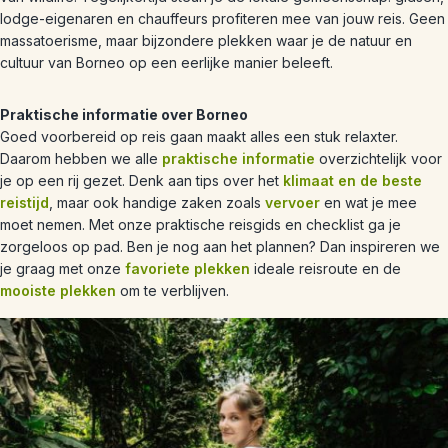
lodge-eigenaren en chauffeurs profiteren mee van jouw reis. Geen
massatoerisme, maar bijzondere plekken waar je de natuur en
cultuur van Borneo op een eerlijke manier beleeft.
Praktische informatie over Borneo
Goed voorbereid op reis gaan maakt alles een stuk relaxter.
Daarom hebben we alle
praktische informatie
overzichtelijk voor
je op een rij gezet. Denk aan tips over het
klimaat en de beste
reistijd
, maar ook handige zaken zoals
vervoer
en wat je mee
moet nemen. Met onze praktische reisgids en checklist ga je
zorgeloos op pad. Ben je nog aan het plannen? Dan inspireren we
je graag met onze
favoriete plekken
ideale reisroute en de
mooiste plekken
om te verblijven.