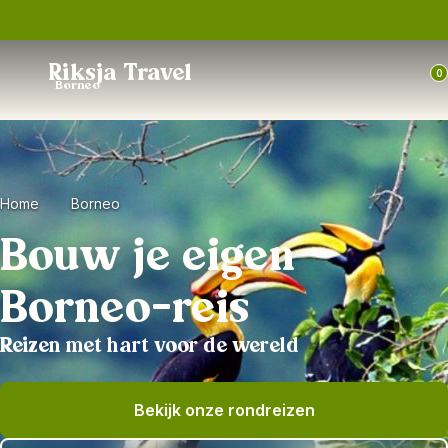
Trustpilot
Riksja Travel
0
Borneo
Home
Borneo
Bouw je eigen
Borneo-reis
Reizen met hart voor de wereld
Bekijk onze rondreizen