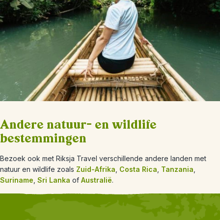
Andere natuur- en wildlife
bestemmingen
Bezoek ook met Riksja Travel verschillende andere landen met
natuur en wildlife zoals
Zuid-Afrika
,
Costa Rica
,
Tanzania
,
Suriname
,
Sri Lanka
of
Australië
.