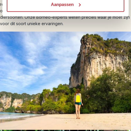
regenwoud, maakt kennis met de Iban-bevolking en leert meer
Aanpassen
over de bescherming van orang-oetans en andere bedreigde
diersoorten. Onze Borneo-experts weten precies waar je moet zijn
voor dit soort unieke ervaringen.