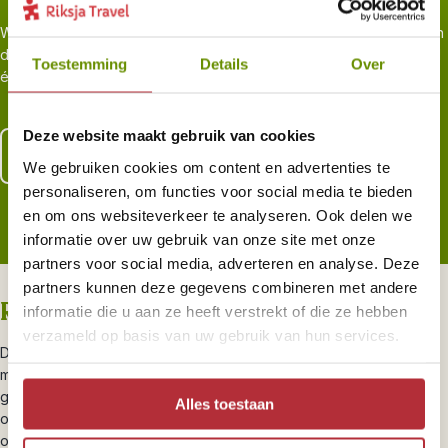
We zijn er zelf vaak geweest en kiezen de slimste routes, weg van
de platgetrapte paden, maar juist naar de plekken waar je het land
Toestemming
Details
Over
écht leert kennen. Voor reizigers, door reizigers.
Deze website maakt gebruik van cookies
Lees meer over al onze zekerheden
We gebruiken cookies om content en advertenties te
personaliseren, om functies voor social media te bieden
en om ons websiteverkeer te analyseren. Ook delen we
informatie over uw gebruik van onze site met onze
partners voor social media, adverteren en analyse. Deze
partners kunnen deze gegevens combineren met andere
Riksja brengt je dichterbij
informatie die u aan ze heeft verstrekt of die ze hebben
verzameld op basis van uw gebruik van hun services.
De highlights van Borneo wil je natuurlijk niet missen, maar juist de
minder bekende plekken maken je reis bijzonder. Fiets met een
gids door de straatjes van
Kuching
en ontdek verborgen plekjes,
Alles toestaan
of trek de jungle in met een enthousiaste gids die je alles vertelt
over wildlife. Je overnacht in een boomhut midden in het