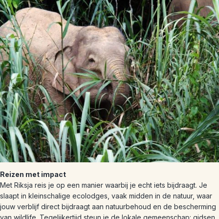
Reizen met impact
Met Riksja reis je op een manier waarbij je echt iets bijdraagt. Je
slaapt in kleinschalige ecolodges, vaak midden in de natuur, waar
jouw verblijf direct bijdraagt aan natuurbehoud en de bescherming
van wildlife. Tegelijkertijd steun je de lokale gemeenschap: gidsen,