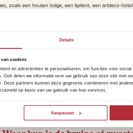
s, zoals een houten lodge, een tipitent, een artdeco-hotel
niet overslaan in Amerika?
Details
le parken
en tijdens je Amerika-rondreis reis je dan ook
eschermd en beheerd natuurgebied. De rode rotsen,
e bergen, uitgestrekte valleien en watervallen van
 van cookies
ijdens je rondreis door Amerika niet ontbreken. Doe je
ent en advertenties te personaliseren, om functies voor social
 het voordeliger om bij het eerste park meteen een U.S.
. Ook delen we informatie over uw gebruik van onze site met on
geeft je een jaar lang toegang tot alle nationale parken
e. Deze partners kunnen deze gegevens combineren met andere i
erzameld op basis van uw gebruik van hun services.
Aanpassen