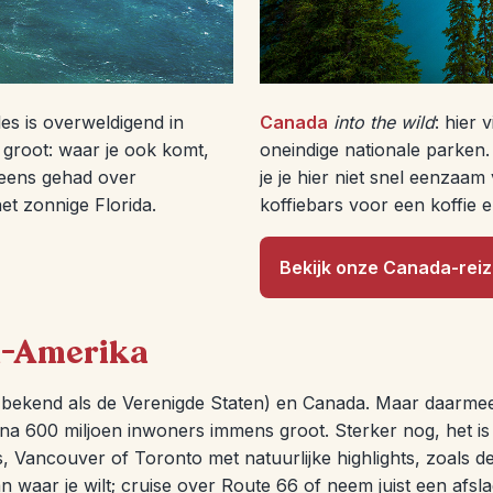
es is overweldigend in
Canada
into the wild
: hier 
s groot: waar je ook komt,
oneindige nationale parken.
 eens gehad over
je je hier niet snel eenzaa
et zonnige Florida.
koffiebars voor een koffie
Bekijk onze Canada-rei
d-Amerika
 bekend als de Verenigde Staten) en Canada. Maar daarmee
ijna 600 miljoen inwoners immens groot. Sterker nog, het is
, Vancouver of Toronto met natuurlijke highlights, zoals 
aan waar je wilt; cruise over Route 66 of neem juist een a