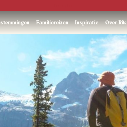
Trustpilot
stemmingen
Familiereizen
Inspiratie
Over Rik