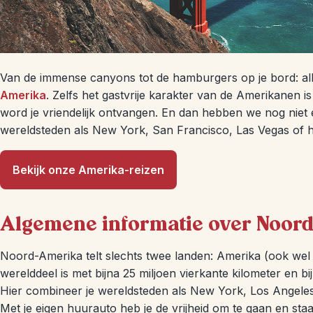
Van de immense canyons tot de hamburgers op je bord: all
Amerika
. Zelfs het gastvrije karakter van de Amerikanen i
word je vriendelijk ontvangen. En dan hebben we nog niet
wereldsteden als New York, San Francisco, Las Vegas of h
Bekijk onze Amerika-reizen
Algemene informatie over Noor
Noord-Amerika telt slechts twee landen: Amerika (ook wel
werelddeel is met bijna 25 miljoen vierkante kilometer en b
Hier combineer je wereldsteden als New York, Los Angeles
Met je eigen huurauto heb je de vrijheid om te gaan en st