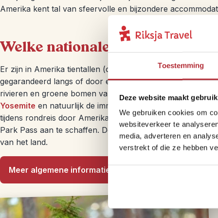
Amerika kent tal van sfeervolle en bijzondere accommodatie
Welke nationale parken mag ik 
Toestemming
Er zijn in Amerika tientallen (om precies te zijn 58)
nationa
gegarandeerd langs of door een paar van deze stukken b
rivieren en groene bomen van
Zion National Park
, de hog
Deze website maakt gebruik
Yosemite
en natuurlijk de immense
Grand Canyon
mogen t
We gebruiken cookies om cont
tijdens rondreis door Amerika meerdere parken aan? Dan is
websiteverkeer te analyseren
Park Pass aan te schaffen. Deze pas kost tachtig dollar en 
media, adverteren en analys
van het land.
verstrekt of die ze hebben v
Meer algemene informatie over Amerika