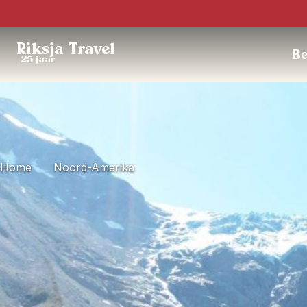
Riksja Travel
Be
25 jaar
Home
Noord-Amerika