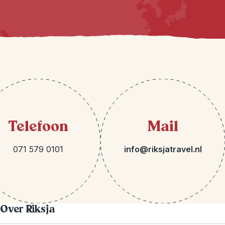
Telefoon
Mail
071 579 0101
info@riksjatravel.nl
Over Riksja