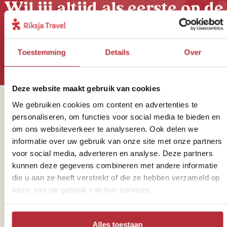
Wil jij altijd als eerste op de
hoogte zijn van onze Riksja
Reisnieuwtjes?
Toestemming
Details
Over
Deze website maakt gebruik van cookies
We gebruiken cookies om content en advertenties te
Sparren of heb je vragen?
personaliseren, om functies voor social media te bieden en
om ons websiteverkeer te analyseren. Ook delen we
informatie over uw gebruik van onze site met onze partners
voor social media, adverteren en analyse. Deze partners
kunnen deze gegevens combineren met andere informatie
Telefoon
die u aan ze heeft verstrekt of die ze hebben verzameld op
basis van uw gebruik van hun services.
071 579 0101
Alles toestaan