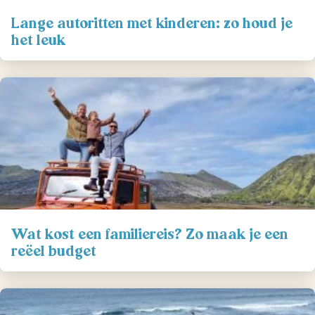
Lange autoritten met kinderen: zo houd je
het leuk
Wat kost een familiereis? Zo maak je een
reëel budget