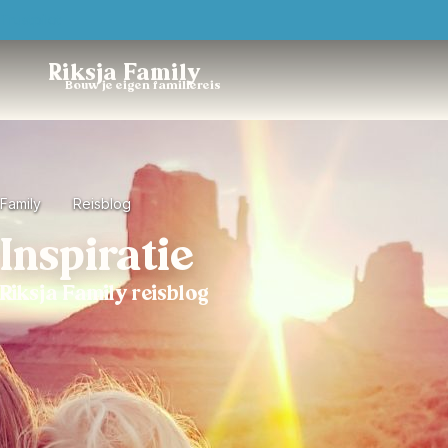
Trustpilot
Riksja Family
Bouw je eigen familiereis
Family
Reisblog
Inspiratie
Riksja Family reisblog