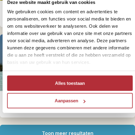
Deze website maakt gebruik van cookies
5 onvergetelijke reisroutes voor een
We gebruiken cookies om content en advertenties te
familiereis in Europa
personaliseren, om functies voor social media te bieden en
om ons websiteverkeer te analyseren. Ook delen we
informatie over uw gebruik van onze site met onze partners
voor social media, adverteren en analyse. Deze partners
kunnen deze gegevens combineren met andere informatie
die u aan ze heeft verstrekt of die ze hebben verzameld op
basis van uw gebruik van hun services.
Alles toestaan
5 reisroutes voor een verre reis met
Aanpassen
kinderen
Toon meer resultaten