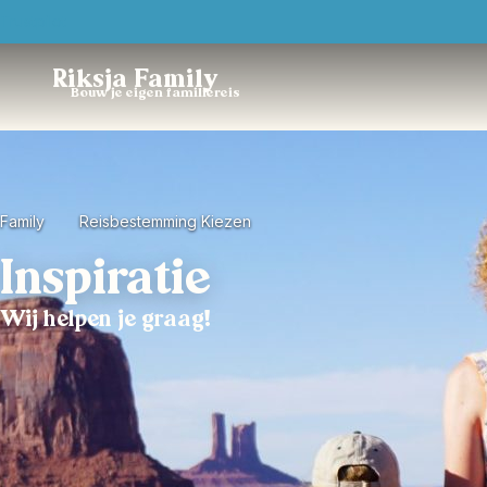
Trustpilot
Riksja Family
Bouw je eigen familiereis
Family
Reisbestemming Kiezen
Inspiratie
Wij helpen je graag!