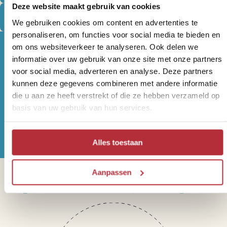
Deze website maakt gebruik van cookies
Europese bestemmingen
We gebruiken cookies om content en advertenties te
personaliseren, om functies voor social media te bieden en
om ons websiteverkeer te analyseren. Ook delen we
informatie over uw gebruik van onze site met onze partners
voor social media, adverteren en analyse. Deze partners
Wil jij altijd als eerste op de
kunnen deze gegevens combineren met andere informatie
hoogte zijn van onze Riksja
die u aan ze heeft verstrekt of die ze hebben verzameld op
basis van uw gebruik van hun services.
Reisnieuwtjes?
Alles toestaan
Aanpassen
Sparren of heb je vragen?