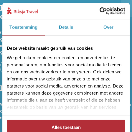
Kleinschalig en bijzonder
overnachten
Toestemming
Details
Over
Onze hotels zijn handpicked, kleinschalig en persoonlijk, vaak
gerund door lokale ondernemers. Zo slaap je sfeervol én reis je
met hart voor de wereld. Sinds 2025 zijn we zelfs B Corp™
Deze website maakt gebruik van cookies
gecertificeerd.
We gebruiken cookies om content en advertenties te
personaliseren, om functies voor social media te bieden
en om ons websiteverkeer te analyseren. Ook delen we
informatie over uw gebruik van onze site met onze
partners voor social media, adverteren en analyse. Deze
Hoogtepunten én onbekende plekjes
partners kunnen deze gegevens combineren met andere
informatie die u aan ze heeft verstrekt of die ze hebben
We zijn er zelf vaak geweest en kiezen de slimste routes, weg van
verzameld op basis van uw gebruik van hun services.
de platgetrapte paden, maar juist naar de plekken waar je het land
écht leert kennen. Voor reizigers, door reizigers.
Alles toestaan