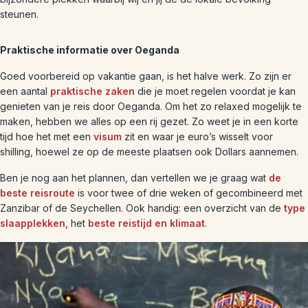
steunen.
Praktische informatie over Oeganda
Goed voorbereid op vakantie gaan, is het halve werk. Zo zijn er
een aantal
praktische zaken
die je moet regelen voordat je kan
genieten van je reis door Oeganda. Om het zo relaxed mogelijk te
maken, hebben we alles op een rij gezet. Zo weet je in een korte
tijd hoe het met een
visum
zit en waar je euro’s wisselt voor
shilling, hoewel ze op de meeste plaatsen ook Dollars aannemen.
Ben je nog aan het plannen, dan vertellen we je graag wat
de
beste reisroute
is voor twee of drie weken of gecombineerd met
Zanzibar of de Seychellen. Ook handig: een overzicht van de
type
slaapplekken
, het
beste reistijd en klimaat
.