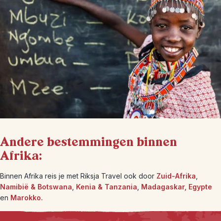
Andere bestemmingen binnen
Afrika:
Binnen Afrika reis je met Riksja Travel ook door
Zuid-Afrika
,
Namibië & Botswana
,
Kenia & Tanzania
,
Madagaskar,
Egypte
en
Marokko.