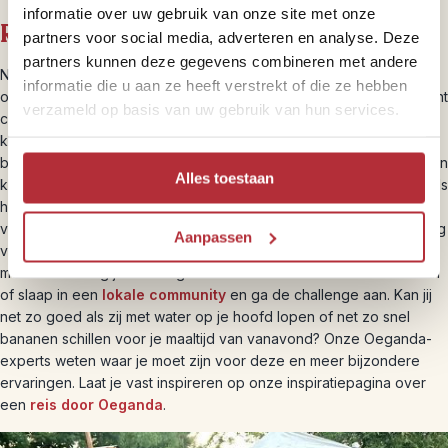
informatie over uw gebruik van onze site met onze
Riksja brengt je dichterbij
partners voor social media, adverteren en analyse. Deze
partners kunnen deze gegevens combineren met andere
Naast de hoogtepunten van Oeganda, laten we je ook graag de
informatie die u aan ze heeft verstrekt of die ze hebben
onontdekte plekjes van het land zien. Wij zorgen ervoor dat je echt
verzameld op basis van uw gebruik van hun services.
contact hebt met het land, de mensen en de cultuur. Zo trek je in
kleine groepjes door het regenwoud van Bwindi op zoek naar de
berggorilla’s, slaap je in tenten voor een echte natuurbeleving en in
Alles toestaan
kleinschalige lodges waarbij contact met zowel andere reizigers als
het personeel zo gemaakt is. Ook ga je op meerdere plekken
voorbij de massa voor een verdieping van de cultuur. Doe een dag
Aanpassen
vrijwilligerswerk bij de stichting van Nederlandse Kim die zich al
meer dan twintig jaar in Oeganda inzet voor ondervoede kinderen
of slaap in een
lokale community
en ga de challenge aan. Kan jij
net zo goed als zij met water op je hoofd lopen of net zo snel
bananen schillen voor je maaltijd van vanavond? Onze Oeganda-
experts weten waar je moet zijn voor deze en meer bijzondere
ervaringen. Laat je vast inspireren op onze inspiratiepagina over
een
reis door Oeganda
.