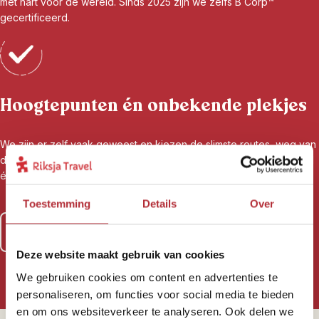
met hart voor de wereld. Sinds 2025 zijn we zelfs B Corp™
gecertificeerd.
Hoogtepunten én onbekende plekjes
We zijn er zelf vaak geweest en kiezen de slimste routes, weg van
de platgetrapte paden, maar juist naar de plekken waar je het land
écht leert kennen. Voor reizigers, door reizigers.
Toestemming
Details
Over
Lees meer over al onze zekerheden
Deze website maakt gebruik van cookies
We gebruiken cookies om content en advertenties te
personaliseren, om functies voor social media te bieden
en om ons websiteverkeer te analyseren. Ook delen we