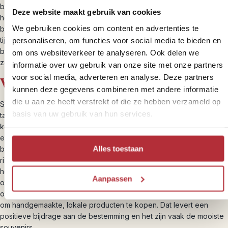
bouwstenen aan waar we bewust voor een duurzame insteek
Deze website maakt gebruik van cookies
hebben gekozen. Bijvoorbeeld door ontmoetingen met de lokale
We gebruiken cookies om content en advertenties te
bevolking wanneer je bij hen in een homestay verblijft of met hen
personaliseren, om functies voor social media te bieden en
tijdens een excursie op pad gaat. Maar ook voor de andere
bouwstenen hebben we bewuste, verantwoorde, keuzes gemaakt
om ons websiteverkeer te analyseren. Ook delen we
zoals het vervoer per lokale bus.
informatie over uw gebruik van onze site met onze partners
voor social media, adverteren en analyse. Deze partners
Verantwoorde souvenirs
kunnen deze gegevens combineren met andere informatie
die u aan ze heeft verstrekt of die ze hebben verzameld op
Souvenirs kopen is leuk, dat vinden wij zelf ook. Kleurrijke doeken,
basis van uw gebruik van hun services.
tassen en beeldjes; het is moeilijk om met lege handen thuis te
komen. Vaak heeft het ook een positieve impact op de lokale
economie. Maar, je kunt niet zomaar alles kopen. Souvenirs die van
Alles toestaan
bedreigde plant- of diersoorten zijn gemaakt zijn verboden. Je
riskeert een hoge boete en nog veel erger is de milieuschade die
het aanricht. Ook als je antiek wilt kopen, moet je even goed
Aanpassen
opletten. De uitvoer daarvan kan verboden zijn. Meer informatie
over wat wel en niet mag, vind je op de
Douane app
. Ons advies is
om handgemaakte, lokale producten te kopen. Dat levert een
positieve bijdrage aan de bestemming en het zijn vaak de mooiste
souvenirs.