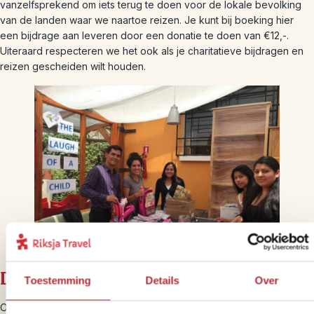
vanzelfsprekend om iets terug te doen voor de lokale bevolking
van de landen waar we naartoe reizen. Je kunt bij boeking hier
een bijdrage aan leveren door een donatie te doen van €12,-.
Uiteraard respecteren we het ook als je charitatieve bijdragen en
reizen gescheiden wilt houden.
Duurzame bouwstenen wereldwijd
Toestemming
Details
Over
Op de meeste bestemmingen bieden we een of meerdere