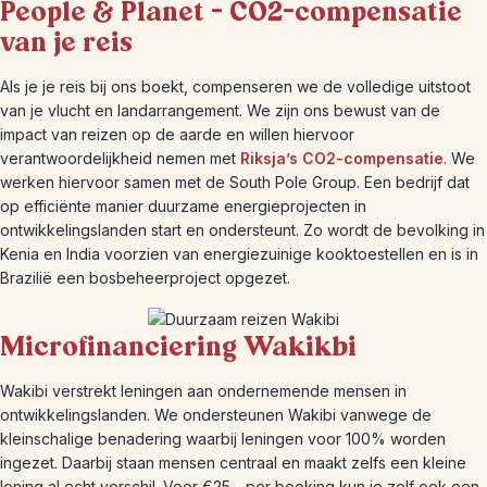
People & Planet – CO2-compensatie
van je reis
Als je je reis bij ons boekt, compenseren we de volledige uitstoot
van je vlucht en landarrangement. We zijn ons bewust van de
impact van reizen op de aarde en willen hiervoor
verantwoordelijkheid nemen met
Riksja’s CO2-compensatie
. We
werken hiervoor samen met de South Pole Group. Een bedrijf dat
op efficiënte manier duurzame energieprojecten in
ontwikkelingslanden start en ondersteunt. Zo wordt de bevolking in
Kenia en India voorzien van energiezuinige kooktoestellen en is in
Brazilië een bosbeheerproject opgezet.
Microfinanciering Wakikbi
Wakibi verstrekt leningen aan ondernemende mensen in
ontwikkelingslanden. We ondersteunen Wakibi vanwege de
kleinschalige benadering waarbij leningen voor 100% worden
ingezet. Daarbij staan mensen centraal en maakt zelfs een kleine
lening al echt verschil. Voor €25,- per boeking kun je zelf ook een