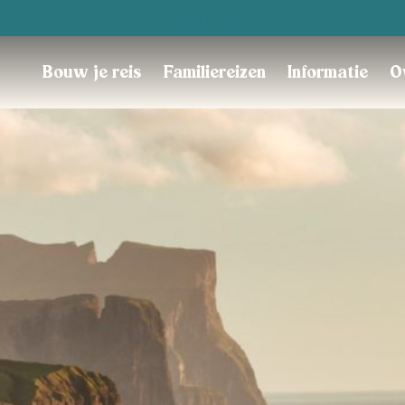
Trustpilot
Bouw je reis
Familiereizen
Informatie
O