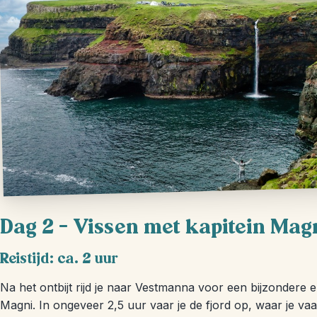
Dag 2 – Vissen met kapitein Mag
Reistijd: ca. 2 uur
Na het ontbijt rijd je naar Vestmanna voor een bijzondere er
Magni. In ongeveer 2,5 uur vaar je de fjord op, waar je va