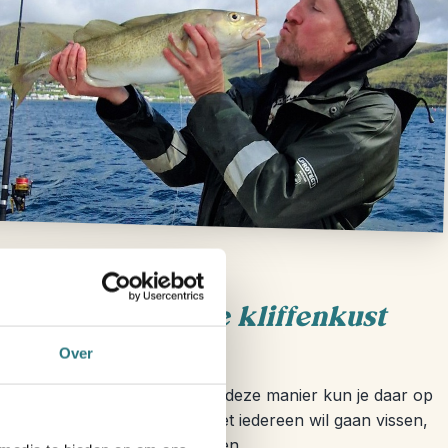
boottocht langs de kliffenkust
Over
e cultuur op de Faeröer en op deze manier kun je daar op
ndanks begrijpen wij dat niet iedereen wil gaan vissen,
ottocht langs de kust aanbieden.