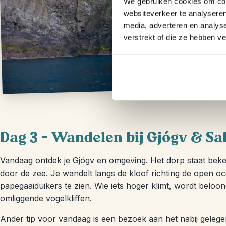
We gebruiken cookies om cont
websiteverkeer te analyseren
media, adverteren en analys
verstrekt of die ze hebben v
Dag 3 – Wandelen bij Gjógv & S
Vandaag ontdek je Gjógv en omgeving. Het dorp staat beken
door de zee. Je wandelt langs de kloof richting de open 
papegaaiduikers te zien. Wie iets hoger klimt, wordt beloon
omliggende vogelkliffen.
Ander tip voor vandaag is een bezoek aan het nabij geleg