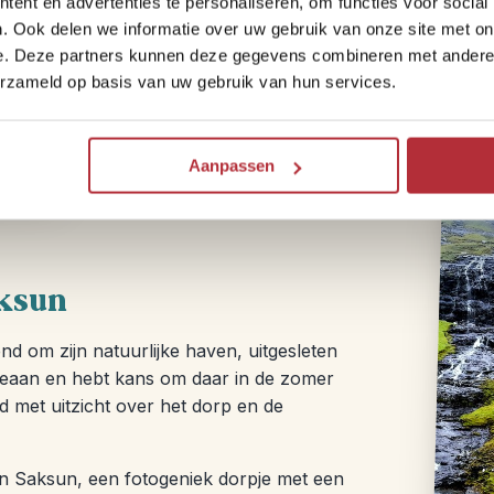
ent en advertenties te personaliseren, om functies voor social
. Ook delen we informatie over uw gebruik van onze site met on
Tijdens deze boottocht vaar je langs stei
e. Deze partners kunnen deze gegevens combineren met andere i
Vanaf het water zie je de Faeröer van hu
erzameld op basis van uw gebruik van hun services.
en hier een daar watervallen die in zee sto
augustus zelfs papegaaiduikers die vlak 
boot rustig door smalle doorgangen en v
Aanpassen
aksun
d om zijn natuurlijke haven, uitgesleten
oceaan en hebt kans om daar in de zomer
d met uitzicht over het dorp en de
en Saksun, een fotogeniek dorpje met een