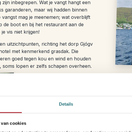
 zijn inbegrepen. Wat je vangt hangt een
niks garanderen, maar wij hadden binnen
 vangst mag je meenemen; wat overblijft
 op de boot en bij het restaurant aan de
e vis niet krijgen!
en uitzichtpunten, richting het dorp Gjógv
ol hotel met kenmerkend grasdak. Die
soleren goed tegen kou en wind en houden
, soms lopen er zelfs schapen overheen.
Optioneel alternatief: 
Vestmanna
Details
Vissen is een belangrijk onderdeel van d
een duurzame manier aan deelnemen. Deso
 van cookies
dus als alternatief kunnen wij ook een bo