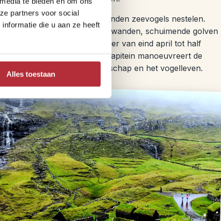
 media te bieden en om ons
ze partners voor social
le kliffen en grotten waar duizenden zeevogels nestelen.
nformatie die u aan ze heeft
n ruigste kant: loodrechte rotswanden, schuimende golven
rten. Met wat geluk spot je hier van eind april tot half
boven zee langs scheren. De kapitein manoeuvreert de
ertelt onderweg over het landschap en het vogelleven.
Alles toestaan