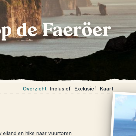
p de Faeröer
Overzicht
Inclusief
Exclusief
Kaart
y eiland en hike naar vuurtoren