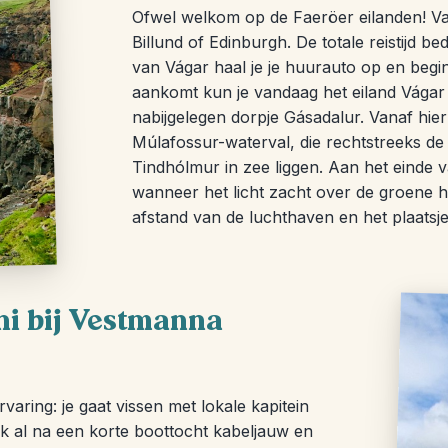
Ofwel welkom op de Faeröer eilanden! Va
Billund of Edinburgh. De totale reistijd
van Vágar haal je je huurauto op en begint 
aankomt kun je vandaag het eiland Vágar
nabijgelegen dorpje Gásadalur. Vanaf hi
Múlafossur-waterval, die rechtstreeks de 
Tindhólmur in zee liggen. Aan het einde 
wanneer het licht zacht over de groene heu
afstand van de luchthaven en het plaatsje 
ni bij Vestmanna
varing: je gaat vissen met lokale kapitein
ak al na een korte boottocht kabeljauw en