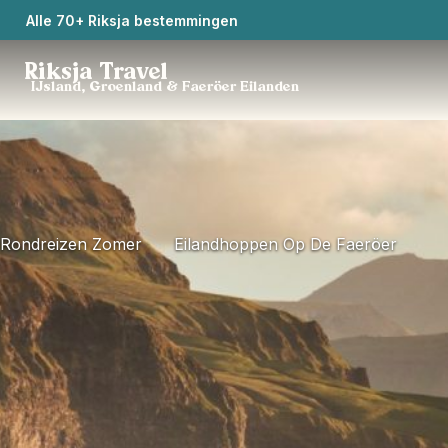
Alle 70+ Riksja bestemmingen
Riksja Travel
IJsland, Groenland & Faeröer Eilanden
Rondreizen Zomer
Eilandhoppen Op De Faeröer