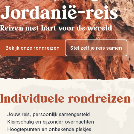
Jordanië-reis
Reizen met hart voor de wereld
Bekijk onze rondreizen
Stel zelf je reis samen
Individuele rondreizen
Jouw reis, persoonlijk samengesteld
Kleinschalig en bijzonder overnachten
Hoogtepunten én onbekende plekjes