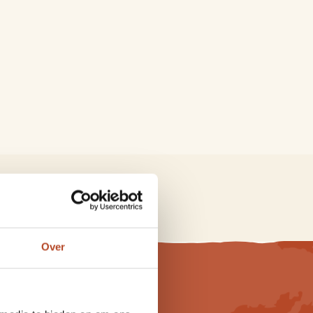
ordanië-reisblog
.
Over