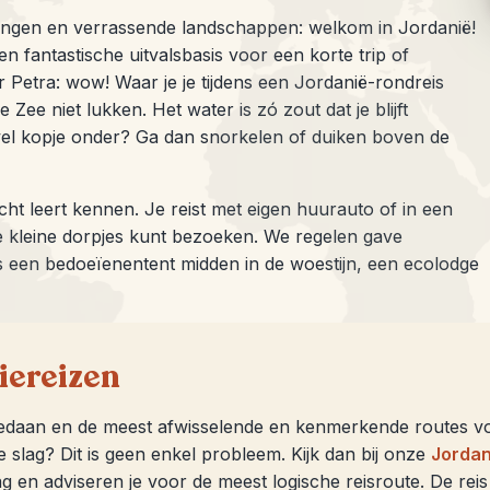
ingen en verrassende landschappen: welkom in Jordanië!
een fantastische uitvalsbasis voor een korte trip of
 Petra: wow! Waar je je tijdens een Jordanië-rondreis
Zee niet lukken. Het water is zó zout dat je blijft
wel kopje onder? Ga dan snorkelen of duiken boven de
ht leert kennen. Je reist met eigen huurauto of in een
de kleine dorpjes kunt bezoeken. We regelen gave
ls een bedoeïenentent midden in de woestijn, een ecolodge
iereizen
gedaan en de meest afwisselende en kenmerkende routes voo
e slag? Dit is geen enkel probleem. Kijk dan bij onze
Jorda
slag en adviseren je voor de meest logische reisroute. De r