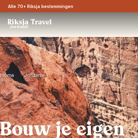
Alle 70+ Riksja bestemmingen
Riksja Travel
Jordanië
Home
Jordanie
Bouw je eigen