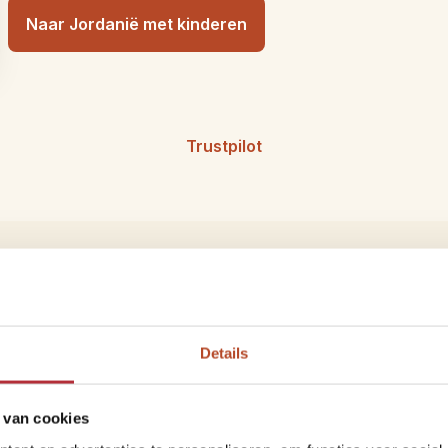
Naar Jordanië met kinderen
Trustpilot
piratie
ele nieuwtjes over Jordanië? Je vindt het allemaal op ons
J
Details
 van cookies