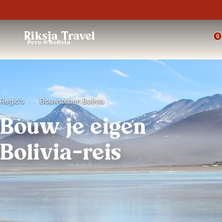
Trustpilot
Riksja Travel
0
Peru & Bolivia
Regio’s
Bouwstenen Bolivia
Bouw je eigen
Bolivia-reis