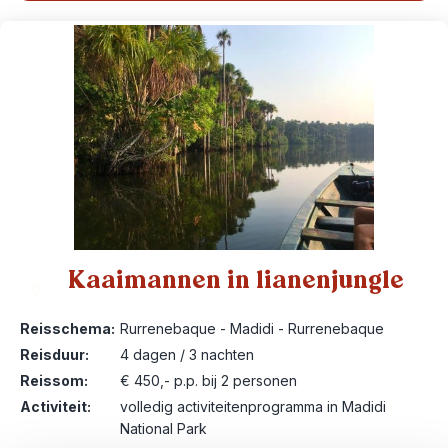
Kaaimannen in lianenjungle
6
Reisschema:
Rurrenebaque - Madidi - Rurrenebaque
Reisduur:
4 dagen / 3 nachten
Reissom:
€ 450,- p.p. bij 2 personen
Activiteit:
volledig activiteitenprogramma in Madidi
National Park