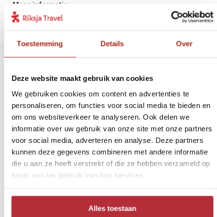
Meer informatie
Bekijk deze bouwsteen
Toestemming
Details
Over
Deze website maakt gebruik van cookies
We gebruiken cookies om content en advertenties te
personaliseren, om functies voor social media te bieden en
om ons websiteverkeer te analyseren. Ook delen we
informatie over uw gebruik van onze site met onze partners
voor social media, adverteren en analyse. Deze partners
kunnen deze gegevens combineren met andere informatie
die u aan ze heeft verstrekt of die ze hebben verzameld op
In de voetsporen van Che
basis van uw gebruik van hun services.
7
Reisschema:
Santa Cruz - Samaipata - Santa Cruz
Alles toestaan
Reisduur:
3 dagen / 2 nachten