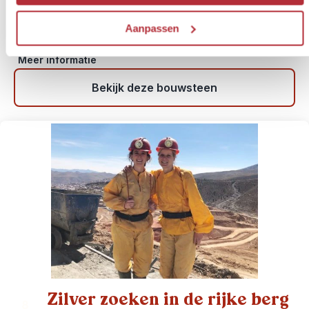
Reissom:
€ 318,- p.p. bij 2 personen
Activiteit:
wandel- en excursiemogelijkheden in de
Aanpassen
omgeving
Meer informatie
Bekijk deze bouwsteen
Zilver zoeken in de rijke berg
8