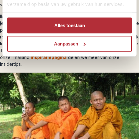
verzameld op basis van uw gebruik van hun services.
van onze ervaringen.
Ik, Thailand-fan Nicky, ben heel enthousiast over het land en help
je graag bij het plannen van een droomreis. Ik vertel je graag welke
Alles toestaan
plekjes je echt niet mag overslaan, op welke plekken je even kan
relaxen en natuurlijk wat de beste reisroute is bij jouw plannen. Ook
kan ik je adviseren om een juiste route samen te stellen wanneer je
Aanpassen
Thailand met Cambodja, Laos of Myanmar wilt combineren. Op
onze Thailand
inspiratiepagina
delen we meer van onze
insidertips.