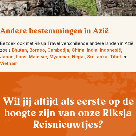
Andere bestemmingen in Azië
Bezoek ook met Riksja Travel verschillende andere landen in Azië
zoals
Bhutan
,
Borneo
,
Cambodja
,
China
,
India
,
Indonesië
,
Japan
,
Laos
,
Maleisië
,
Myanmar
,
Nepal
,
Sri Lanka
,
Tibet
en
Vietnam
.
Wil jij altijd als eerste op de
hoogte zijn van onze Riksja
Reisnieuwtjes?