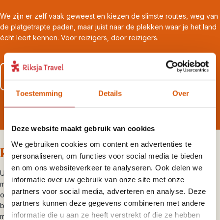
We zijn er zelf vaak geweest en kiezen de slimste routes, weg van
de platgetrapte paden, maar juist naar de plekken waar je het land
écht leert kennen. Voor reizigers, door reizigers.
Lees meer over al onze zekerheden
Toestemming
Details
Over
Deze website maakt gebruik van cookies
We gebruiken cookies om content en advertenties te
Riksja brengt je dichterbij
personaliseren, om functies voor social media te bieden
en om ons websiteverkeer te analyseren. Ook delen we
Uiteraard laten we je de highlights van Thailand zien, maar ook de
informatie over uw gebruik van onze site met onze
minder bekende plekken. Zo kun je met ons op bezoek naar het
partners voor social media, adverteren en analyse. Deze
onontdekte eiland Koh Kret waar je kennis maakt met de Mon-
partners kunnen deze gegevens combineren met andere
bevolking of schuif aan bij een Thais-gezin voor een versbereide
informatie die u aan ze heeft verstrekt of die ze hebben
maaltijd. Je maakt de reis met eigen gezelschap, maar profiteert