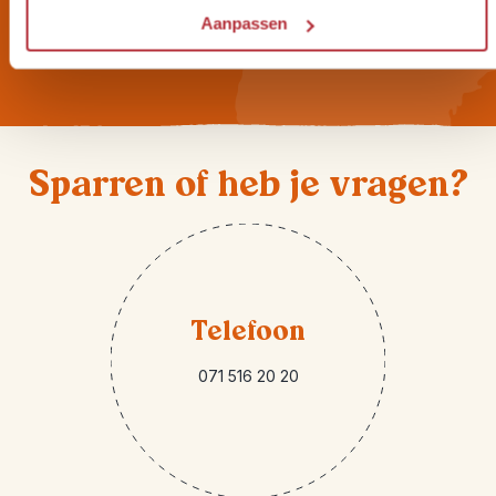
hoogte zijn van onze Riksja
Aanpassen
Reisnieuwtjes?
Sparren of heb je vragen?
Telefoon
071 516 20 20