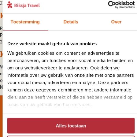
Zondag van 12:00 tot 17:00 uur
Kantoor adres
Toestemming
Details
Over
Riksja Thailand
Pompoenweg 9
2321 DK Leiden
Deze website maakt gebruik van cookies
KVK- en BTW-nummer
We gebruiken cookies om content en advertenties te
personaliseren, om functies voor social media te bieden en
We zijn geregistreerd bij de Kamer van Koophandel in Leiden, KvK
om ons websiteverkeer te analyseren. Ook delen we
nummer: 27345112. Bij de belastingdienst zijn we geregistreerd als
informatie over uw gebruik van onze site met onze partners
ondernemer voor de omzetbelasting, BTW-nummer:
voor social media, adverteren en analyse. Deze partners
NL820824227B01.
kunnen deze gegevens combineren met andere informatie
die u aan ze heeft verstrekt of die ze hebben verzameld op
basis van uw gebruik van hun services.
Wil jij altijd als eerste op de
Alles toestaan