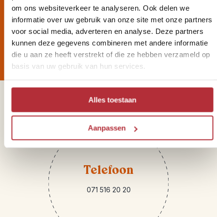
Wil jij altijd als eerste op de
om ons websiteverkeer te analyseren. Ook delen we
hoogte zijn van onze Riksja
informatie over uw gebruik van onze site met onze partners
voor social media, adverteren en analyse. Deze partners
Reisnieuwtjes?
kunnen deze gegevens combineren met andere informatie
die u aan ze heeft verstrekt of die ze hebben verzameld op
basis van uw gebruik van hun services.
Sparren of heb je vragen?
Alles toestaan
Aanpassen
Telefoon
071 516 20 20