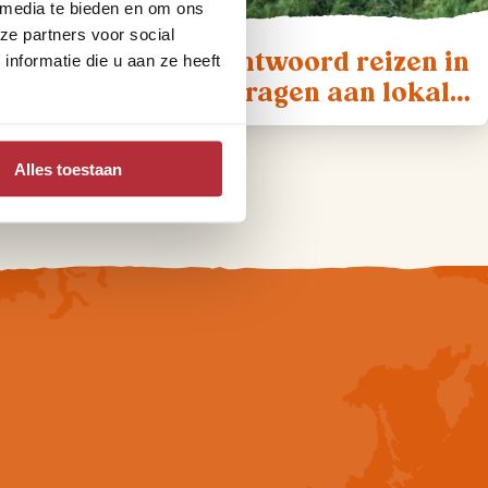
 media te bieden en om ons
ze partners voor social
Hoe kan ik verantwoord reizen in
nformatie die u aan ze heeft
Thailand en bijdragen aan lokale
gemeenschappen?
Alles toestaan