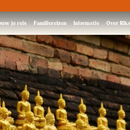
Trustpilot
uw je reis
Familiereizen
Informatie
Over Rik