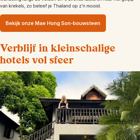
van krekels, zo beleef je Thailand op z’n mooist.
Bekijk onze Mae Hong Son-bouwsteen
Verblijf in kleinschalige
hotels vol sfeer