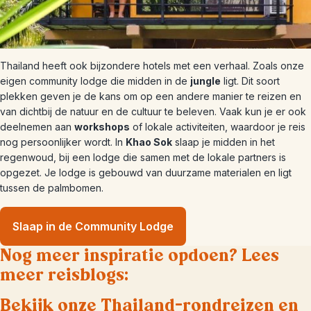
Thailand heeft ook bijzondere hotels met een verhaal. Zoals onze
eigen community lodge die midden in de
jungle
ligt. Dit soort
plekken geven je de kans om op een andere manier te reizen en
van dichtbij de natuur en de cultuur te beleven. Vaak kun je er ook
deelnemen aan
workshops
of lokale activiteiten, waardoor je reis
nog persoonlijker wordt. In
Khao Sok
slaap je midden in het
regenwoud, bij een lodge die samen met de lokale partners is
opgezet. Je lodge is gebouwd van duurzame materialen en ligt
tussen de palmbomen.
Slaap in de Community Lodge
Nog meer inspiratie opdoen? Lees
meer reisblogs:
Bekijk onze Thailand-rondreizen en