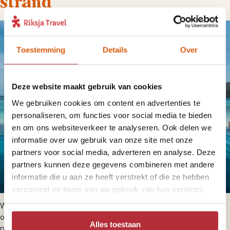
strand
Toestemming
Details
Over
Deze website maakt gebruik van cookies
We gebruiken cookies om content en advertenties te
personaliseren, om functies voor social media te bieden
en om ons websiteverkeer te analyseren. Ook delen we
informatie over uw gebruik van onze site met onze
partners voor social media, adverteren en analyse. Deze
partners kunnen deze gegevens combineren met andere
informatie die u aan ze heeft verstrekt of die ze hebben
verzameld op basis van uw gebruik van hun services.
Wil je wakker worden met het geluid van de zee? Aan de kust en
op de eilanden van Thailand slaap je in kleinschalige hotels, vaak
Alles toestaan
pal aan het strand. Denk aan
houten huisjes
op palen boven het