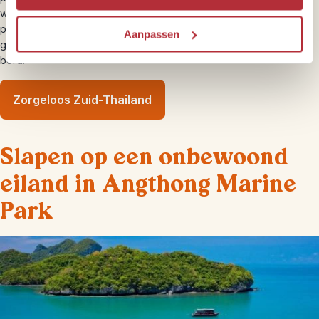
water of een charmante bungalow tussen de palmbomen. Op
plekken als
Koh Phangan, Koh Samed, Koh Phi Phi of Koh Hai
Aanpassen
geniet je van barefoot-luxe, zonsondergangen en verse vis op je
bord.
Zorgeloos Zuid-Thailand
Slapen op een onbewoond
eiland in Angthong Marine
Park