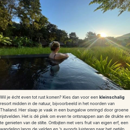
Wil je écht even tot rust komen? Kies dan voor een
kleinschalig
resort midden in de natuur, bijvoorbeeld in het noorden van
Thailand. Hier slaap je vaak in een bungalow omringd door groene
rijstvelden. Het is dé plek om even te ontsnappen aan de drukte en
te genieten van de stilte. Ontbijten met vers fruit van eigen erf, een
wandeling langs de velden en ’s avonds luisteren naar het getjilp