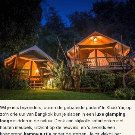
Wil je iets bijzonders, buiten de gebaande paden? In Khao Yai, op
zo’n drie uur van Bangkok kun je slapen in een
luxe glamping
lodge
midden in de natuur. Denk aan stijlvolle safaritenten met
houten meubels, uitzicht op de heuvels, en ’s avonds een
knisperend
kampvuurtje
onder de sterren. Je zit vlakbij het