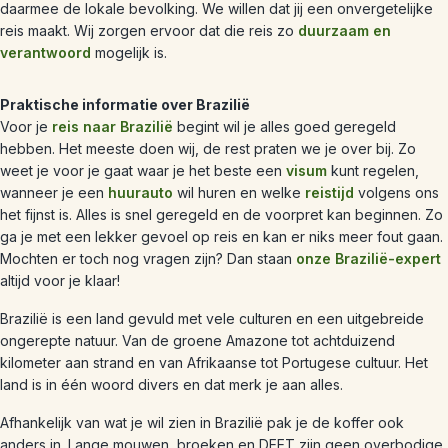
daarmee de lokale bevolking. We willen dat jij een onvergetelijke
reis maakt. Wij zorgen ervoor dat die reis zo
duurzaam en
verantwoord
mogelijk is.
Praktische informatie over Brazilië
Voor je
reis naar Brazilië
begint wil je alles goed geregeld
hebben. Het meeste doen wij, de rest praten we je over bij. Zo
weet je voor je gaat waar je het beste een
visum
kunt regelen,
wanneer je een
huurauto
wil huren en welke
reistijd
volgens ons
het fijnst is. Alles is snel geregeld en de voorpret kan beginnen. Zo
ga je met een lekker gevoel op reis en kan er niks meer fout gaan.
Mochten er toch nog vragen zijn? Dan staan
onze Brazilië-expert
altijd voor je klaar!
Brazilië is een land gevuld met vele culturen en een uitgebreide
ongerepte natuur. Van de groene Amazone tot achtduizend
kilometer aan strand en van Afrikaanse tot Portugese cultuur. Het
land is in één woord divers en dat merk je aan alles.
Afhankelijk van wat je wil zien in Brazilië pak je de koffer ook
anders in. Lange mouwen, broeken en DEET zijn geen overbodige