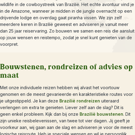
wildlife in de cowboystreek van Brazilië. Het echte avontuur vind je
in de Amazone, wanneer je midden in de jungle overnacht op een
drijvende lodge en overdag gaat piranha vissen. We zijn zelf
meerdere keren in Brazilië geweest en adviseren je vanuit meer
dan 25 jaar reiservaring. Zo bouwen we samen een reis die aansluit
op jouw wensen en reistempo, zodat je snel kunt genieten van de
voorpret.
Bouwstenen, rondreizen of advies op
maat
Met onze individuele reizen hebben wij alvast het voortouw
genomen en de meest gevarieerde en karakteristieke routes voor
je uitgestippeld. Je kan deze
Brazilië rondreizen
uiteraard
verlengen om extra te genieten. Liever zelf aan de slag? Dit is
geen enkel probleem. Kijk dan bij onze
Brazilië bouwstenen
. Dit
zijn unieke reisbelevenissen, van twee tot vier dagen. Jij geeft je
voorkeur aan, wij gaan aan de slag en adviseren je voor de meest
logische reisroute. Heb je speciale wensen en wil je persoonlijk