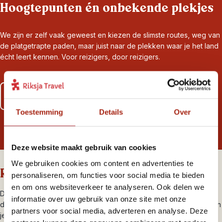
Hoogtepunten én onbekende plekjes
We zijn er zelf vaak geweest en kiezen de slimste routes, weg van
de platgetrapte paden, maar juist naar de plekken waar je het land
écht leert kennen. Voor reizigers, door reizigers.
Lees meer over al onze zekerheden
Toestemming
Details
Over
Deze website maakt gebruik van cookies
We gebruiken cookies om content en advertenties te
Riksja brengt je dichterbij
personaliseren, om functies voor social media te bieden
en om ons websiteverkeer te analyseren. Ook delen we
De highlights van Peru, Bolivia & Chili zijn natuurlijk niet voor niets
informatie over uw gebruik van onze site met onze
de highlights. Die wil je zien en laten we je ook zien. Maar we willen
partners voor social media, adverteren en analyse. Deze
je ook graag verrassen met de onontdekte parels en unieke