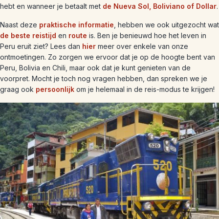
hebt en wanneer je betaalt met
de Nueva Sol, Boliviano of Dollar
.
Naast deze
praktische informatie
, hebben we ook uitgezocht wat
de beste reistijd
en
route
is. Ben je benieuwd hoe het leven in
Peru eruit ziet? Lees dan
hier
meer over enkele van onze
ontmoetingen. Zo zorgen we ervoor dat je op de hoogte bent van
Peru, Bolivia en Chili, maar ook dat je kunt genieten van de
voorpret. Mocht je toch nog vragen hebben, dan spreken we je
graag ook
persoonlijk
om je helemaal in de reis-modus te krijgen!