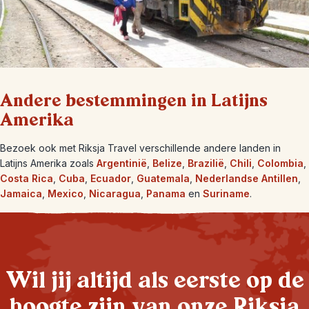
Andere bestemmingen in Latijns
Amerika
Bezoek ook met Riksja Travel verschillende andere landen in
Latijns Amerika zoals
Argentinië
,
Belize
,
Brazilië
,
Chili
,
Colombia
,
Costa Rica
,
Cuba
,
Ecuador
,
Guatemala
,
Nederlandse Antillen
,
Jamaica
,
Mexico
,
Nicaragua
,
Panama
en
Suriname
.
Wil jij altijd als eerste op de
hoogte zijn van onze Riksja