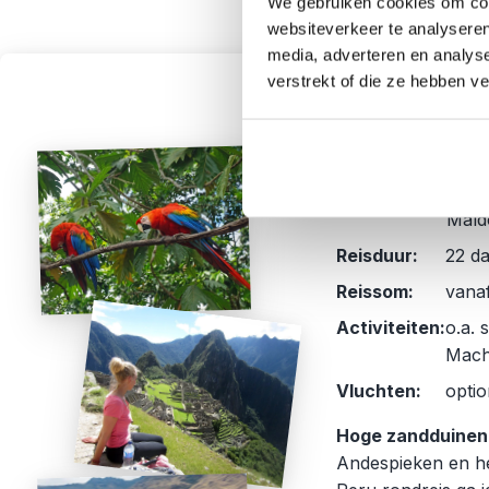
We gebruiken cookies om cont
websiteverkeer te analyseren
media, adverteren en analys
verstrekt of die ze hebben v
Peru i
3
Reisschema:
Lima
Cusc
Mald
Reisduur:
22 da
Reissom:
vanaf
Activiteiten:
o.a. 
Machu
Vluchten:
optio
Hoge zandduinen
Andespieken en h