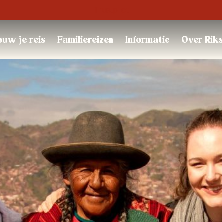
Trustpilot
uw je reis
Familiereizen
Informatie
Over Rik