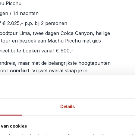
u Picchu
gen / 14 nachten
 € 2.025,- p.p. bij 2 personen
foodtour Lima, twee dagen Colca Canyon, heilige
i tour en bezoek aan Machu Picchu met gids
neel bij te boeken vanaf € 900,-
ondreis, maar met de belangrijkste hoogtepunten
voor
comfort
. Vrijwel overal slaap je in
mmodaties
, van koloniale huizen, een
piramide
gische lodges
. In de Colca Canyon geniet je van
n van je luxe lodge. Er is ook tijd voor de
n”
op de route. Zo maak je een boottocht op het
Details
is je langs dorpjes en Inca-ruïnes naar de
tad Machu Picchu.
 van cookies
Bekijk deze rondreis