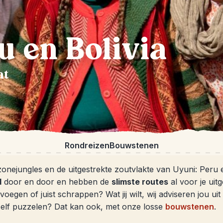
u en Bolivia
at
Rondreizen
Bouwstenen
jungles en de uitgestrekte zoutvlakte van Uyuni: Peru en B
d
door en door en hebben de
slimste routes
al voor je uit
egen of juist schrappen? Wat jij wilt, wij adviseren jou uit
zelf puzzelen? Dat kan ook, met onze losse
bouwstenen
.