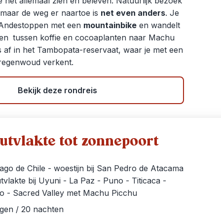
e het allemaal zien en beleven. Natuurlijk bezoek
 maar de weg er naartoe is
net even anders
. Je
e Andestoppen met een
mountainbike
en wandelt
een
tussen koffie en cocoaplanten naar Machu
eis af in het Tambopata-reservaat, waar je met een
regenwoud verkent.
Bekijk deze rondreis
utvlakte tot zonnepoort
ago de Chile - woestijn bij San Pedro de Atacama
tvlakte bij Uyuni - La Paz - Puno - Titicaca -
o - Sacred Valley met Machu Picchu
agen / 20 nachten