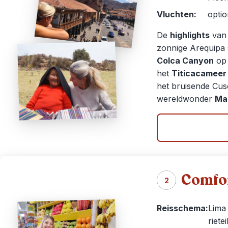
Vluchten:
optio
De
highlights
van 
zonnige Arequipa 
Colca Canyon
op 
het
Titicacameer
het bruisende Cusc
wereldwonder
Ma
Comfor
2
Reisschema:
Lima
riete