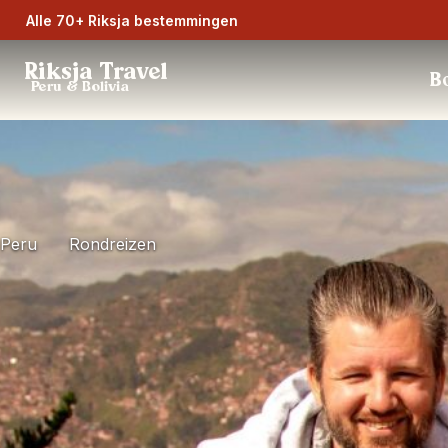
Alle 70+ Riksja bestemmingen
Riksja Travel
Bo
Peru & Bolivia
Peru
Rondreizen