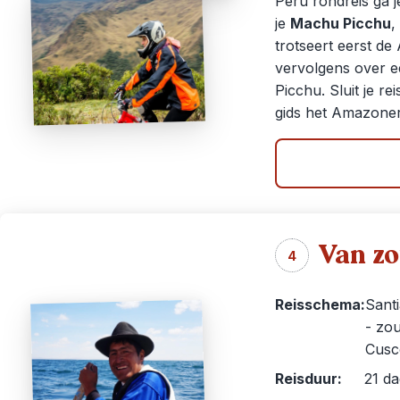
Peru rondreis ga j
je
Machu Picchu
,
trotseert eerst d
vervolgens over 
Picchu. Sluit je r
gids het Amazone
Van zo
4
Reisschema:
Santi
- zou
Cusc
Reisduur:
21 d