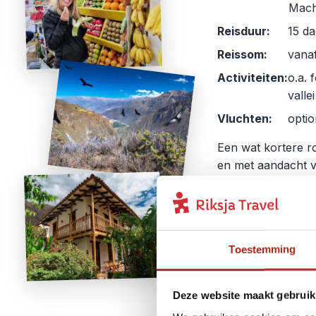
Mach
Reisduur:
15 da
Reissom:
vanaf
Activiteiten:
o.a. 
valle
Vluchten:
optio
Een wat kortere r
en met aandacht 
bijzondere acco
van glas
tot
ecolo
de warmwaterbronne
”wereldwondere
Toestemming
Titicacameer en re
verborgen Andess
Deze website maakt gebruik