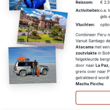
Reissom:
€ 2.3
Activiteiten:
o.a. 
gids 
Vluchten:
optio
Combineer Peru met
Vanuit Santiago de 
Atacama
met een
zoutvlakte
in Bol
felgekleurde bergm
door naar
La Paz
grens over naar Pe
getrakteerd wordt 
Machu Picchu
.