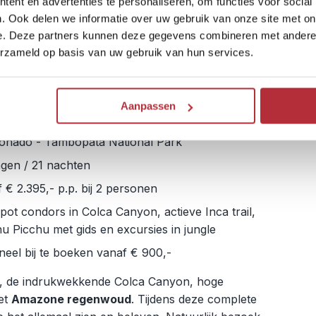
ent en advertenties te personaliseren, om functies voor social
. Ook delen we informatie over uw gebruik van onze site met on
e. Deze partners kunnen deze gegevens combineren met andere i
erzameld op basis van uw gebruik van hun services.
n 3 weken
 - Huacachina - Arequipa - Colca Canyon -
Aanpassen
o - Inca jungle trail met Machu Picchu - Puerto
onado - Tambopata National Park
gen / 21 nachten
 € 2.395,- p.p. bij 2 personen
spot condors in Colca Canyon, actieve Inca trail,
 Picchu met gids en excursies in jungle
neel bij te boeken vanaf € 900,-
, de indrukwekkende Colca Canyon, hoge
et
Amazone regenwoud
. Tijdens deze complete