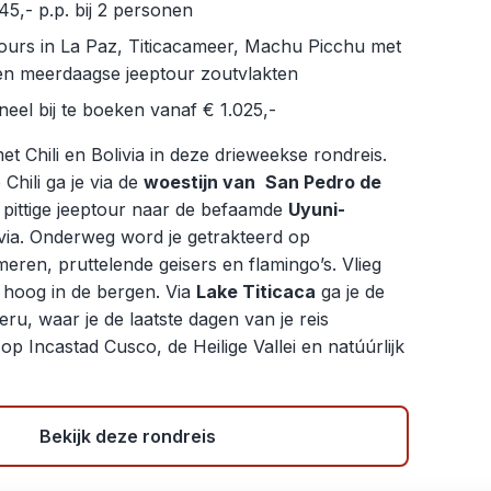
45,- p.p. bij 2 personen
tours in La Paz, Titicacameer, Machu Picchu met
en meerdaagse jeeptour zoutvlakten
neel bij te boeken vanaf € 1.025,-
 Chili en Bolivia in deze drieweekse rondreis.
Chili ga je via de
woestijn van
San Pedro de
 pittige jeeptour naar de befaamde
Uyuni-
ivia. Onderweg word je getrakteerd op
eren, pruttelende geisers en flamingo’s. Vlieg
, hoog in de bergen. Via
Lake Titicaca
ga je de
ru, waar je de laatste dagen van je reis
op Incastad Cusco, de Heilige Vallei en natúúrlijk
Bekijk deze rondreis