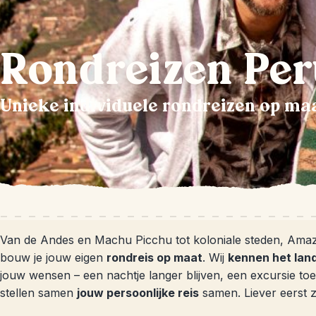
Rondreizen Per
Unieke individuele rondreizen op ma
Van de Andes en Machu Picchu tot koloniale steden, Amazone
bouw je jouw eigen
rondreis op maat
. Wij
kennen het lan
jouw wensen – een nachtje langer blijven, een excursie toevo
stellen samen
jouw persoonlijke reis
samen. Liever eerst 