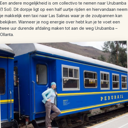
Een andere mogelijkheid is om collectivo te nemen naar Urubamba
(1 Sol). Dit dorpje ligt op een half uurtje rijden en hiervandaan neem
je makkelijk een taxi naar Las Salinas waar je de zoutpannen kan
bekijken. Wanneer je nog energie over hebt kun je te voet een
twee uur durende afdaling maken tot aan de weg Urubamba –
Ollanta.