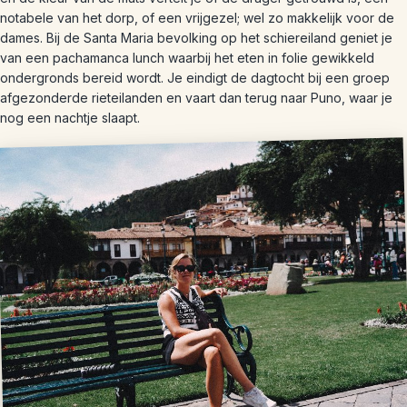
notabele van het dorp, of een vrijgezel; wel zo makkelijk voor de
dames. Bij de Santa Maria bevolking op het schiereiland geniet je
van een pachamanca lunch waarbij het eten in folie gewikkeld
ondergronds bereid wordt. Je eindigt de dagtocht bij een groep
afgezonderde rieteilanden en vaart dan terug naar Puno, waar je
nog een nachtje slaapt.