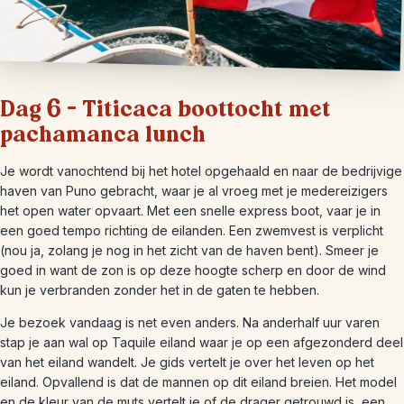
Dag 6 – Titicaca boottocht met
pachamanca lunch
Je wordt vanochtend bij het hotel opgehaald en naar de bedrijvige
haven van Puno gebracht, waar je al vroeg met je medereizigers
het open water opvaart. Met een snelle express boot, vaar je in
een goed tempo richting de eilanden. Een zwemvest is verplicht
(nou ja, zolang je nog in het zicht van de haven bent). Smeer je
goed in want de zon is op deze hoogte scherp en door de wind
kun je verbranden zonder het in de gaten te hebben.
Je bezoek vandaag is net even anders. Na anderhalf uur varen
stap je aan wal op Taquile eiland waar je op een afgezonderd deel
van het eiland wandelt. Je gids vertelt je over het leven op het
eiland. Opvallend is dat de mannen op dit eiland breien. Het model
en de kleur van de muts vertelt je of de drager getrouwd is, een