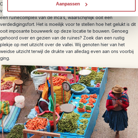
Aanpassen
Onderweg stop je eerst nog bij een mooi uitzichtpunt over de vallei
voordat je in het dorpje Pisac aankomt. Hier bezoek je allereerst
een ruïnecomplex van de Inca’s, waarschijnlijk ooit een
verdedigingsfort. Het is moeilijk voor te stellen hoe het gelukt is dit
ooit imposante bouwwerk op deze locatie te bouwen. Genoeg
gehoord over en gezien van de ruïnes? Zoek dan een rustig
plekje op met uitzicht over de vallei. Wij genoten hier van het
weidse uitzicht terwijl de drukte van alledag even aan ons voorbij
ging.