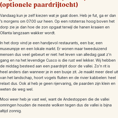
(optionele paardrijtocht)
Vandaag kun je zelf kiezen wat je gaat doen. Heb je fut, ga er dan
’s morgens om 07.00 uur heen. Op een rotsterras hoog boven het
dorp zie je dan hoe de zon opgaat terwijl de hanen kraaien en
Ollanta langzaam wakker wordt.
In het dorp vind je een handjevol restaurants, een bar, een
museumpje en een lokale markt. Er wonen maar tweeduizend
mensen dus veel gebeurt er niet: het leven van alledag gaat z’n
gang en na het levendige Cusco is die rust wel lekker. Wij hebben
de middag besteed aan een paardrijrit door de vallei. Zo’n rit is
heel anders dan wanneer je in een busje zit. Je maakt meer deel uit
van het landschap, hoort vogels fluiten en de rivier kabbelen: heel
relaxt dus. Ook al heb je geen rijervaring, de paarden zijn klein en
weten de weg wel.
Mooi weer heb je vast wel, want de Andestoppen die de vallei
omringen houden de meeste wolken tegen dus de vallei is bijna
altijd zonnig.