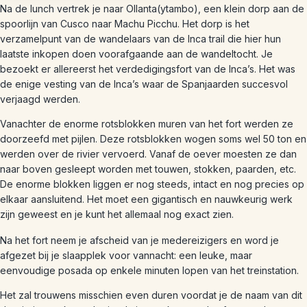
Na de lunch vertrek je naar Ollanta(ytambo), een klein dorp aan de
spoorlijn van Cusco naar Machu Picchu. Het dorp is het
verzamelpunt van de wandelaars van de Inca trail die hier hun
laatste inkopen doen voorafgaande aan de wandeltocht. Je
bezoekt er allereerst het verdedigingsfort van de Inca’s. Het was
de enige vesting van de Inca’s waar de Spanjaarden succesvol
verjaagd werden.
Vanachter de enorme rotsblokken muren van het fort werden ze
doorzeefd met pijlen. Deze rotsblokken wogen soms wel 50 ton en
werden over de rivier vervoerd. Vanaf de oever moesten ze dan
naar boven gesleept worden met touwen, stokken, paarden, etc.
De enorme blokken liggen er nog steeds, intact en nog precies op
elkaar aansluitend. Het moet een gigantisch en nauwkeurig werk
zijn geweest en je kunt het allemaal nog exact zien.
Na het fort neem je afscheid van je medereizigers en word je
afgezet bij je slaapplek voor vannacht: een leuke, maar
eenvoudige posada op enkele minuten lopen van het treinstation.
Het zal trouwens misschien even duren voordat je de naam van dit