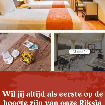
+
13
foto('s)
Wil jij altijd als eerste op de
hoogte zijn van onze Riksja