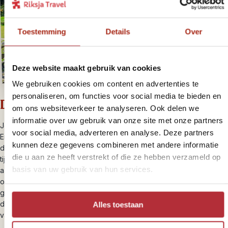
Toestemming
Details
Over
Deze website maakt gebruik van cookies
We gebruiken cookies om content en advertenties te
personaliseren, om functies voor social media te bieden en
Dag 9 – Cusco – Urubamba
om ons websiteverkeer te analyseren. Ook delen we
informatie over uw gebruik van onze site met onze partners
Je wordt deze morgen bij je hotel opgehaald. Per minibusje met
voor social media, adverteren en analyse. Deze partners
Engelssprekende gids reis je de Heilige Vallei in. De naam van
kunnen deze gegevens combineren met andere informatie
deze vallei verwijst naar de talloze overblijfselen uit het Inca
die u aan ze heeft verstrekt of die ze hebben verzameld op
tijdperk. De gunstige ligging (op zo’n 2800 meter hoogte), het
basis van uw gebruik van hun services.
aangename klimaat en de vruchtbare grond maakt het een
omgeving vol terrasvormige landbouwvelden, kleine dorpjes en
groene vergezichten. Het is dan ook wel te begrijpen dat de Inca’s
deze omgeving kozen voor hun landbouwprojecten en de bouw
Alles toestaan
van belangrijke tempelcomplexen.