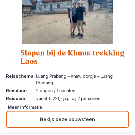
Slapen bij de Khmu: trekking
Laos
4
Reisschema:
Luang Prabang – Khmu dorpje – Luang
Prabang
Reisduur:
2 dagen / 1 nachten
Reissom:
vanaf € 221,- p.p. bij 2 personen
Meer informatie
Bekijk deze bouwsteen