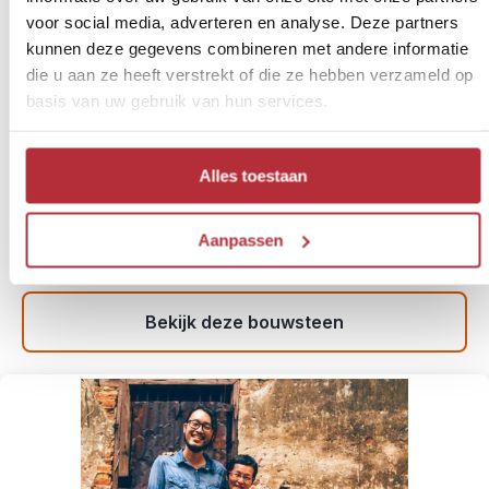
Met de trein van Vientiane
voor social media, adverteren en analyse. Deze partners
kunnen deze gegevens combineren met andere informatie
naar Bangkok via Isaan
9
die u aan ze heeft verstrekt of die ze hebben verzameld op
basis van uw gebruik van hun services.
Reisschema:
Nong Khai - Korat – Phanom Rung – Isaan –
Bangkok
Reisduur:
4 dagen / 3 nachten
Alles toestaan
Reissom:
€ 536,- p.p. (vanaf 2 personen)
Inclusief:
3 excursies, vervoer in Thailand, diverse
Aanpassen
maaltijden
Meer informatie
Bekijk deze bouwsteen