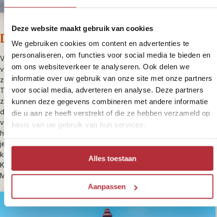
Deze website maakt gebruik van cookies
Dag 3 – Kratie en omgeving
We gebruiken cookies om content en advertenties te
personaliseren, om functies voor social media te bieden en
Vandaag staat er niets op het programma en kan je zelf Kratie
om ons websiteverkeer te analyseren. Ook delen we
verkennen. Kratie staat bekend om haar zeldzame Irrawaddy
informatie over uw gebruik van onze site met onze partners
zoetwaterdolfijnen en je kunt op pad om deze dolfijnen te spotten.
voor social media, adverteren en analyse. Deze partners
Tegen het einde van de middag heb je de meeste kans om ze te
zien. Wij hebben ter plaatse een boot geregeld waarmee we de
kunnen deze gegevens combineren met andere informatie
dolfijnen van dichtbij zijn gaan bekijken. Wil je Kratie zelf
die u aan ze heeft verstrekt of die ze hebben verzameld op
verkennen, wandel dan door het stadje langs de oude Khmer
basis van uw gebruik van hun services.
huizen aan de rand van de Mekong. Voor ongeveer één euro kun
je een fiets huren en het eilandje Koh Trong verkennen. Ter plekke
kun je meer informatie krijgen over excursie mogelijkheden in
Alles toestaan
Kratie. Vanavond overnacht je nogmaals in hetzelfde hotel aan de
Mekong rivier.
Aanpassen