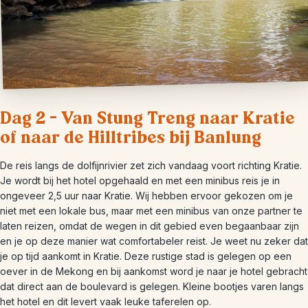
Dag 2 – Van Stung Treng naar Kratie
of naar de Hilltribes bij Banlung
De reis langs de dolfijnrivier zet zich vandaag voort richting Kratie.
Je wordt bij het hotel opgehaald en met een minibus reis je in
ongeveer 2,5 uur naar Kratie. Wij hebben ervoor gekozen om je
niet met een lokale bus, maar met een minibus van onze partner te
laten reizen, omdat de wegen in dit gebied even begaanbaar zijn
en je op deze manier wat comfortabeler reist. Je weet nu zeker dat
je op tijd aankomt in Kratie. Deze rustige stad is gelegen op een
oever in de Mekong en bij aankomst word je naar je hotel gebracht
dat direct aan de boulevard is gelegen. Kleine bootjes varen langs
het hotel en dit levert vaak leuke taferelen op.