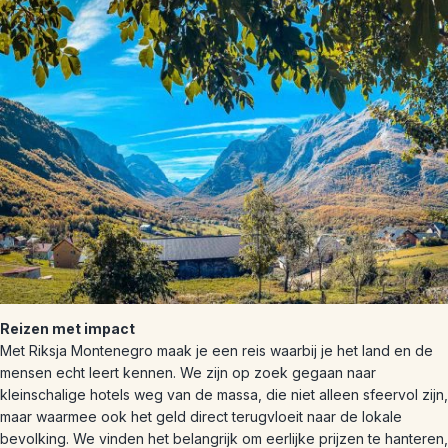
Reizen met impact
Met Riksja Montenegro maak je een reis waarbij je het land en de
mensen echt leert kennen. We zijn op zoek gegaan naar
kleinschalige hotels weg van de massa, die niet alleen sfeervol zijn,
maar waarmee ook het geld direct terugvloeit naar de lokale
bevolking. We vinden het belangrijk om eerlijke prijzen te hanteren,