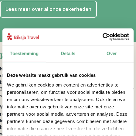
Lees meer over al onze zekerheden
Toestemming
Details
Over
Riksja brengt je dichterbij
Natuurlijk laten we je de highlights van Montenegro zien, maar ook
Deze website maakt gebruik van cookies
de onontdekte parels. Je reist individueel, zodat je je eigen plan
kunt trekken. Onze collega’s in Montenegro staan tijdens je reis
We gebruiken cookies om content en advertenties te
24/7 voor je klaar. Zo reis je avontuurlijk, maar sta je er nooit alleen
personaliseren, om functies voor social media te bieden
voor.
en om ons websiteverkeer te analyseren. Ook delen we
informatie over uw gebruik van onze site met onze
Wij, Montenegro-experts, kennen het land van A tot Z en weten
precies waar je moet zijn en wat je moet zien. Zo weten we wat de
partners voor social media, adverteren en analyse. Deze
leukste wandel- en fietsroutes zijn, waar je het beste kunt raften,
partners kunnen deze gegevens combineren met andere
kun je inkopen doen met en koken bijeen lokaal gezin en hebben
informatie die u aan ze heeft verstrekt of die ze hebben
we verschillende proeverijen voor je gevonden.
verzameld op basis van uw gebruik van hun services.