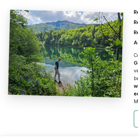
R
R
R
A
C
G
v
b
w
e
M