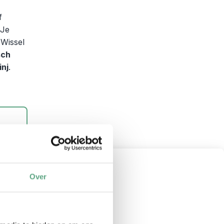
f
 Je
 Wissel
sch
inj
.
Over