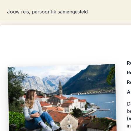
Jouw reis, persoonlijk samengesteld
R
R
R
A
D
b
(
i