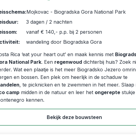
eisschema:
Mojkovac - Biogradska Gora National Park
eisduur:
3 dagen / 2 nachten
eissom:
vanaf € 140,- p.p. bij 2 personen
ctiviteit:
wandeling door Biogradska Gora
osta Rica ‘eat your heart out’ en maak kennis met
Biograd
ora National Park
. Een
regenwoud
dichterbij huis? Zoek n
erder. Wat een plaatje is het meer Biogradsko Jezero omri
ergen en bossen. Een plek om heerlijk in de schaduw te
andelen
, te picknicken en te zwemmen in het meer. Slaap 
co camp
midden in de natuur en leer het
ongerepte
stukje
ontenegro kennen.
Bekijk deze bouwsteen