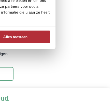
 media te bieden en om ons
ze partners voor social
nformatie die u aan ze heeft
ussen
achten
Alles toestaan
 voor
 of
igen
oud