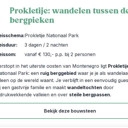
Prokletije: wandelen tussen d
bergpieken
5
eisschema:
Prokletije Nationaal Park
eisduur:
3 dagen / 2 nachten
eissom:
vanaf € 130,- p.p. bij 2 personen
erstopt in het uiterste oosten van Montenegro ligt
Prokletij
ationaal Park: een
ruig berggebied
waar je je als wandelaa
lleen op de wereld waant. Je verblijft in een eenvoudig gue
ij een gastvrije familie en maakt
wandeltochten
door
ndrukwekkende valleien en over
steile bergpassen
.
Bekijk deze bouwsteen