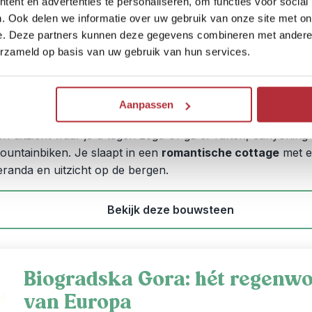
ent en advertenties te personaliseren, om functies voor social
eisduur:
3 dagen / 2 nachten
. Ook delen we informatie over uw gebruik van onze site met on
eissom:
vanaf € 130,- p.p. bij 2 personen
e. Deze partners kunnen deze gegevens combineren met andere i
erzameld op basis van uw gebruik van hun services.
ctiviteit:
wandeling rondom het zwarte meer
Jskoude
gletsjer meren
en stokoude pijnbomen met daart
e
smaragdgroene Tara rivier
, daar slaap jij de komende n
Aanpassen
lakbij. Wandel rondom het
zwarte meer
of hike de berg op
en uitzicht waar je u tegen zegt. Of ga er raften, canyoning
ountainbiken. Je slaapt in een
romantische cottage
met e
eranda en uitzicht op de bergen.
Bekijk deze bouwsteen
Biogradska Gora: hét regenw
van Europa
4