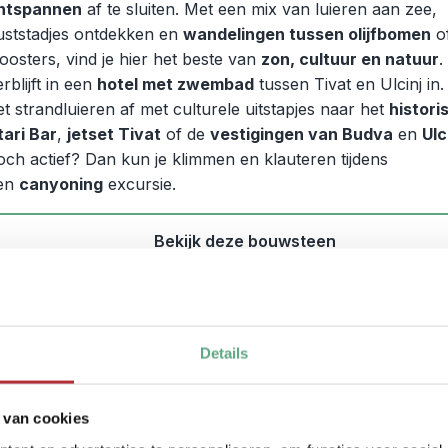
ntspannen
af te sluiten. Met een mix van luieren aan zee,
uststadjes ontdekken en
wandelingen tussen olijfbomen
o
loosters, vind je hier het beste van
zon, cultuur en natuur
.
rblijft in een
hotel met zwembad
tussen Tivat en Ulcinj in.
et strandluieren af met culturele uitstapjes naar het
histori
tari Bar
,
jetset Tivat
of de
vestigingen van Budva
en
Ulc
och actief? Dan kun je klimmen en klauteren tijdens
en
canyoning
excursie.
Bekijk deze bouwsteen
Durmitor: van hoogvlaktes tot
Details
bergmeren
3
 van cookies
eisschema:
Zabljak / Durmitor National Park