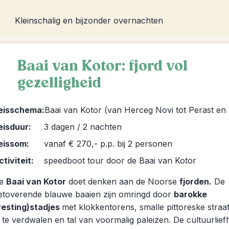
Kleinschalig en bijzonder overnachten
Baai van Kotor: fjord vol
gezelligheid
1
eisschema:
Baai van Kotor (van Herceg Novi tot Perast en 
eisduur:
3 dagen / 2 nachten
eissom:
vanaf € 270,- p.p. bij 2 personen
ctiviteit:
speedboot tour door de Baai van Kotor
e
Baai van Kotor
doet denken aan de Noorse
fjorden.
De
etoverende blauwe baaien zijn omringd door
barokke
vesting)stadjes
met klokkentorens, smalle pittoreske straa
n te verdwalen en tal van voormalig paleizen. De cultuurlie