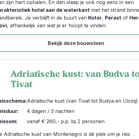
an zijn hart ophalen. En dan slaap je ook nog eens in een
arakteristiek hotel aan de waterkant
met het strand binn
andbereik. Je verblijft in de buurt van
Kotor
,
Perast
of
Her
ovi
, afhankelijk van wat je er hoopt te vinden.
Bekijk deze bouwsteen
Adriatische kust: van Budva t
Tivat
2
eisschema:
Adriatische kust (van Tivat tot Budva en Ulcinj)
eisduur:
4 dagen / 3 nachten
eissom:
vanaf € 260,- p.p. bij 2 personen
e Adriatische kust van Montenegro is dé plek om je reis