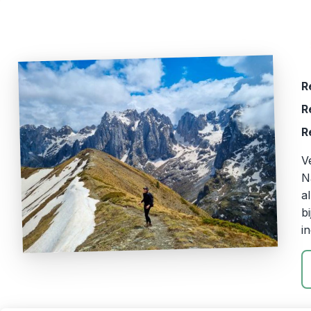
R
R
R
V
N
a
b
i