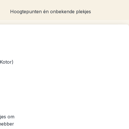
Hoogtepunten én onbekende plekjes
Kotor)
tjes om
fhebber