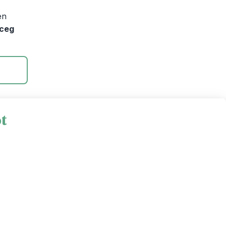
en
ceg
ot