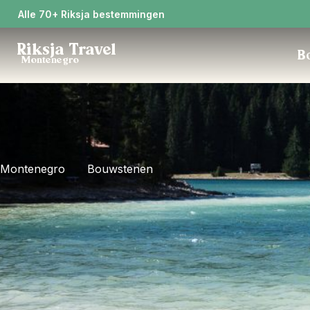
Alle 70+ Riksja bestemmingen
Riksja Travel
Bo
Montenegro
Montenegro
Bouwstenen