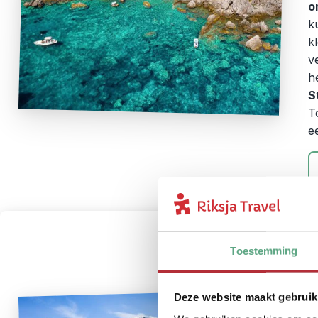
o
k
k
ve
h
S
T
e
Toestemming
Deze website maakt gebruik
R