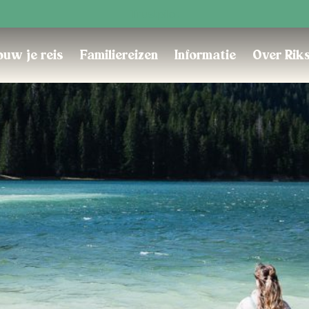
Trustpilot
uw je reis
Familiereizen
Informatie
Over Rik