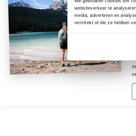
We gebruiken cookies om cont
R
websiteverkeer te analyseren
R
media, adverteren en analys
verstrekt of die ze hebben v
A
I
d
v
e
m
v