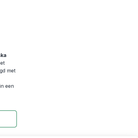
ska
iet
ngd met
in een