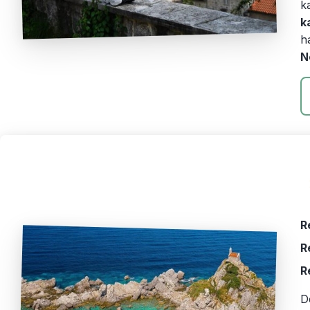
k
k
h
N
R
R
R
D