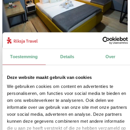
Toestemming
Details
Over
1
Variant
Deze website maakt gebruik van cookies
Verblijf in onze upgrade: een comfort hotel in
We gebruiken cookies om content en advertenties te
Kolasin
personaliseren, om functies voor social media te bieden en
om ons websiteverkeer te analyseren. Ook delen we
informatie over uw gebruik van onze site met onze partners
Reissom:
voor social media, adverteren en analyse. Deze partners
vanaf € 230,- p.p. bij 2 personen
kunnen deze gegevens combineren met andere informatie
Inbegrepen:
die u aan ze heeft verstrekt of die ze hebben verzameld op