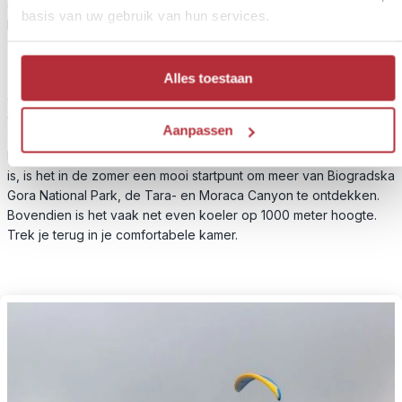
overnachtingen in een hotel op basis van ontbijt, wandeling door
basis van uw gebruik van hun services.
Biogradska Gora op eigen gelegenheid
Tussen de pijnboombossen en met uitzicht op de bergen ligt dit
Alles toestaan
4 sterren resort wat er door de houten afwerking knus en
gezellig uitziet. Het plaatsje Kolasin waar je resort ligt, bevindt
Aanpassen
zich op bijna 1000 meter hoogte en heeft een aantal kleine
barretjes en cafés. Waar dit gebied in de winter een ski-walhalla
is, is het in de zomer een mooi startpunt om meer van Biogradska
Gora National Park, de Tara- en Moraca Canyon te ontdekken.
Bovendien is het vaak net even koeler op 1000 meter hoogte.
Trek je terug in je comfortabele kamer.