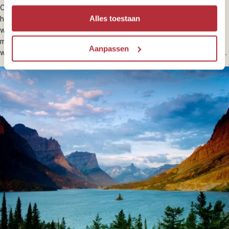
Onze bestemmingsexperts voor Amerika zijn weg van het land en
Alles toestaan
helpen je graag bij het plannen van jouw rondreis. We vertellen je
waar je de beste burgers kan eten, de mooiste foto-stops kan
maken en wat de beste reisroute is voor jouw plannen. Meer
Aanpassen
weten? Op onze
inspiratiepagina
vind je al onze insidertips terug.