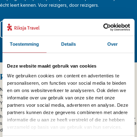
écht leert kennen. Voor reizigers, door reizigers.
Lees meer over al onze zekerheden
Toestemming
Details
Over
Deze website maakt gebruik van cookies
Riksja brengt je dichterbij
We gebruiken cookies om content en advertenties te
personaliseren, om functies voor social media te bieden
Natuurlijk laten we je de highlights van Amerika zien. Zo slaap je in
en om ons websiteverkeer te analyseren. Ook delen we
‘the Big Apple’ middenin machtig Manhattan en word je in
informatie over uw gebruik van onze site met onze
Yellowstone wakker tussen bizons en besneeuwde bergtoppen.
partners voor social media, adverteren en analyse. Deze
Toch vinden we het ook belangrijk dat je naast het grootste ook
partners kunnen deze gegevens combineren met andere
het kleine ontdekt. Weg van de massa maak jij een individuele reis,
informatie die u aan ze heeft verstrekt of die ze hebben
samen met jouw gezelschap én onze ervaringen. Zo brengen wij je
verzameld op basis van uw gebruik van hun services.
dichterbij het echte Amerika en het echte reizen met Riksja.