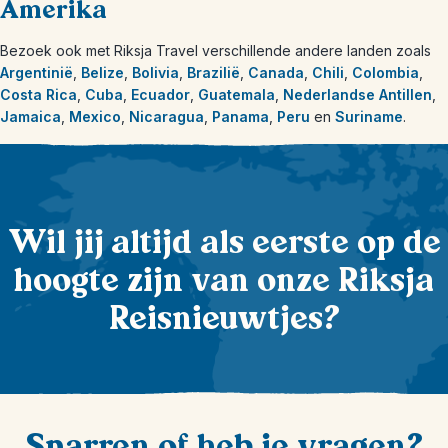
Amerika
Bezoek ook met Riksja Travel verschillende andere landen zoals
Argentinië
,
Belize
,
Bolivia
,
Brazilië
,
Canada
,
Chili
,
Colombia
,
Costa Rica
,
Cuba
,
Ecuador
,
Guatemala
,
Nederlandse Antillen
,
Jamaica
,
Mexico
,
Nicaragua
,
Panama
,
Peru
en
Suriname
.
Wil jij altijd als eerste op de
hoogte zijn van onze Riksja
Reisnieuwtjes?
Sparren of heb je vragen?