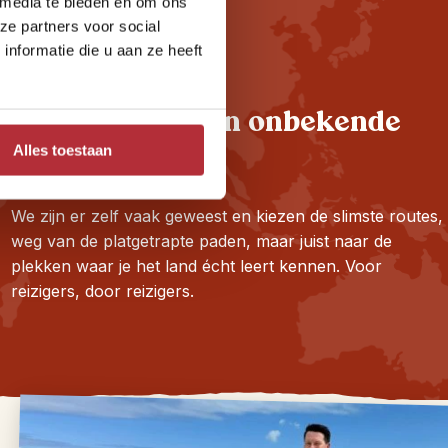
 media te bieden en om ons
ze partners voor social
nformatie die u aan ze heeft
Hoogtepunten én onbekende
plekjes
Alles toestaan
We zijn er zelf vaak geweest en kiezen de slimste routes,
weg van de platgetrapte paden, maar juist naar de
plekken waar je het land écht leert kennen. Voor
reizigers, door reizigers.