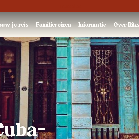
Trustpilot
uw je reis
Familiereizen
Informatie
Over Rik
Cuba-