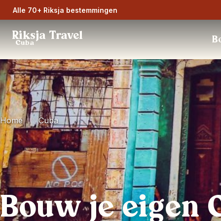
Alle 70+ Riksja bestemmingen
Riksja Travel
Bo
Cuba
Home
Cuba
Bouw je eigen 