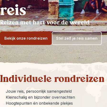
reis
Reizen met hart voor de wereld
Bekijk onze rondreizen
Stel zelf je reis samen
Individuele rondreizen
Jouw reis, persoonlijk samengesteld
Kleinschalig en bijzonder overnachten
Hoogtepunten én onbekende plekjes