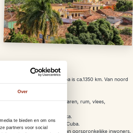
fstand van oost naar west Cuba is ca.1350 km. Van noord
Over
Havana.
producten zijn suikerriet, sigaren, rum, vlees,
e informatie Cuba
.
aanwezig als in Latijns Amerika.
 media te bieden en om ons
n ca. 1 miljoen in Santiago de Cuba.
ze partners voor social
k, mulat en zwart); een mix van oorspronkelijke inwoners,