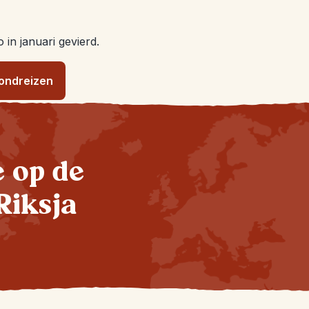
 in januari gevierd.
rondreizen
te op de
Riksja