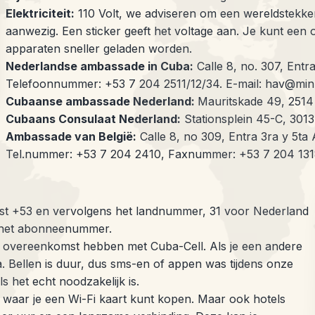
Elektriciteit:
110 Volt, we adviseren om een wereldstekker
aanwezig. Een sticker geeft het voltage aan. Je kunt een
apparaten sneller geladen worden.
Nederlandse ambassade in Cuba:
Calle 8, no. 307, Entr
Telefoonnummer: +53 7 204 2511/12/34. E-mail: hav@min
Cubaanse ambassade Nederland:
Mauritskade 49, 251
Cubaans Consulaat Nederland:
Stationsplein 45-C, 301
Ambassade van België:
Calle 8, no 309, Entra 3ra y 5ta
Tel.nummer: +53 7 204 2410, Faxnummer: +53 7 204 1318
erst +53 en vervolgens het landnummer, 31 voor Nederland
n het abonneenummer.
overeenkomst hebben met Cuba-Cell. Als je een andere
a. Bellen is duur, dus sms-en of appen was tijdens onze
ls het echt noodzakelijk is.
 waar je een Wi-Fi kaart kunt kopen. Maar ook hotels