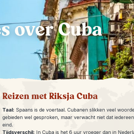
s over Cuba
Reizen met Riksja Cuba
Taal:
Spaans is de voertaal. Cubanen slikken veel woorden
gebieden wel gesproken, maar verwacht niet dat iederee
eind.
Tijdsverschil:
In Cuba is het 6 uur vroeger dan in Nederl