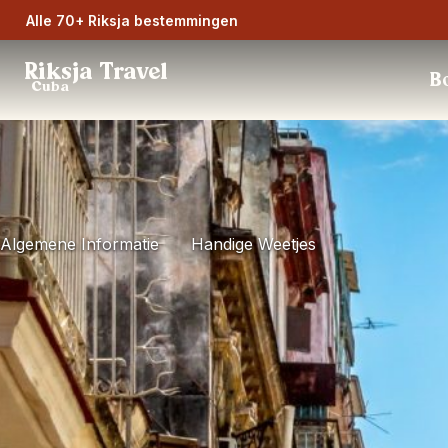
Alle 70+ Riksja bestemmingen
Riksja Travel
Bo
Cuba
Algemene Informatie
Handige Weetjes