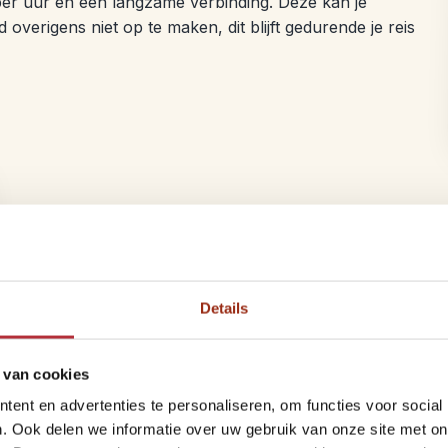
 per uur en een langzame verbinding. Deze kan je
d overigens niet op te maken, dit blijft gedurende je reis
Cuba achtergrondinformatie
Landoppervlakte:
110.800 km2, zo’n 3x Nederland. De a
naar zuid: gemiddeld ca.130 km.
Details
Staatsvorm:
Socialistische Republiek met als hoofdstad 
Economie:
Cuba heeft een planeconomie. De belangrijkste 
citrusvruchten, koffie, sisal en toerisme. Meer op
algemen
 van cookies
Godsdienst:
hoofdzakelijk Rooms-katholiek, maar niet zo 
ent en advertenties te personaliseren, om functies voor social
Inwoners:
11,5 Miljoen; waarvan ca. 3 miljoen in Havana e
. Ook delen we informatie over uw gebruik van onze site met on
Bevolkingsgroepen:
Spaans, Indiaans en Afrikaans (blan