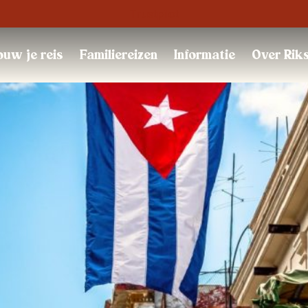
Trustpilot
uw je reis
Familiereizen
Informatie
Over Rik