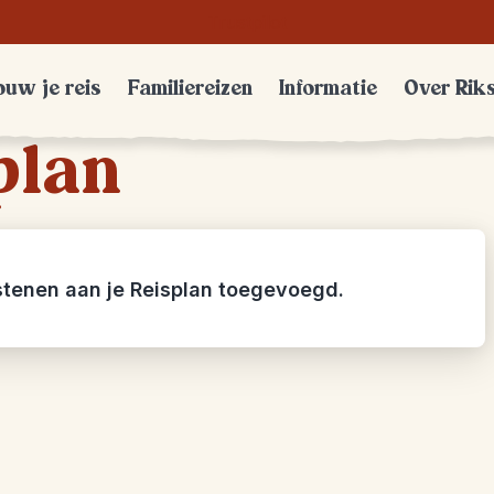
Trustpilot
uw je reis
Familiereizen
Informatie
Over Rik
plan
stenen aan je Reisplan toegevoegd.