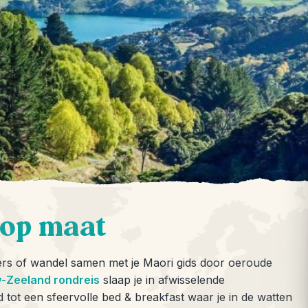
 op maat
isers of wandel samen met je Maori gids door oeroude
-Zeeland rondreis
slaap je in afwisselende
tot een sfeervolle bed & breakfast waar je in de watten