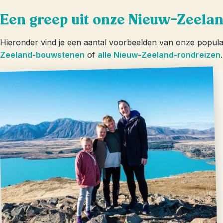
Een greep uit onze Nieuw-Zeela
Hieronder vind je een aantal voorbeelden van onze popul
Zeeland-bouwstenen
of
alle Nieuw-Zeeland-rondreizen
.