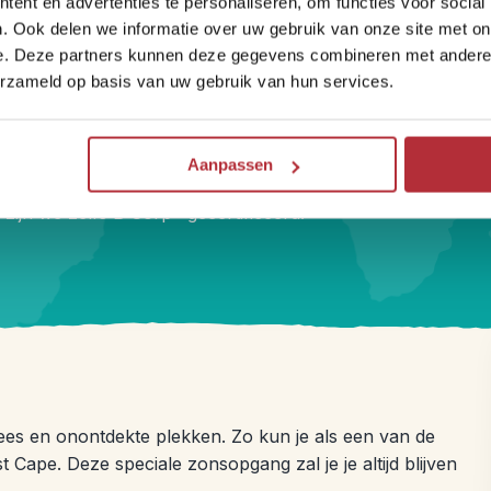
ent en advertenties te personaliseren, om functies voor social
Kleinschalig en bijzonder
. Ook delen we informatie over uw gebruik van onze site met on
overnachten
e. Deze partners kunnen deze gegevens combineren met andere i
erzameld op basis van uw gebruik van hun services.
Onze hotels zijn handpicked, kleinschalig en persoonlijk,
vaak gerund door lokale ondernemers. Zo slaap je
Aanpassen
sfeervol én reis je met hart voor de wereld. Sinds 2025
zijn we zelfs B Corp™ gecertificeerd.
es en onontdekte plekken. Zo kun je als een van de
Cape. Deze speciale zonsopgang zal je je altijd blijven