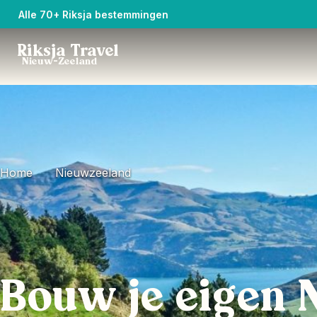
Alle 70+ Riksja bestemmingen
Riksja Travel
Nieuw-Zeeland
Home
Nieuwzeeland
Bouw je eigen 