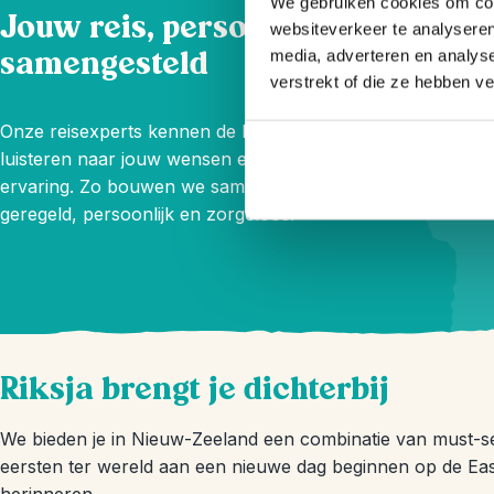
We gebruiken cookies om cont
Jouw reis, persoonlijk
websiteverkeer te analyseren
samengesteld
media, adverteren en analys
verstrekt of die ze hebben v
Onze reisexperts kennen de bestemming door en door,
luisteren naar jouw wensen en adviseren uit eigen
ervaring. Zo bouwen we samen jouw reis op maat: goed
geregeld, persoonlijk en zorgeloos.
Riksja brengt je dichterbij
We bieden je in Nieuw-Zeeland een combinatie van must-se
eersten ter wereld aan een nieuwe dag beginnen op de East 
herinneren.