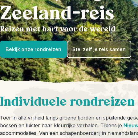
Zeeland-reis
Reizen met hart voor de wereld
Bekijk onze rondreizen
Stel zelf je reis samen
Individuele rondreizen
Toer in alle vrijheid langs groene fjorden en spuitende ge
bossen en luister naar kleurrijke verhalen. Tijdens je
Nieuw
accommodaties. Van een schapenboerderij in niemandsland 