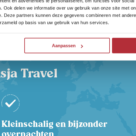
ent en advertenties te personaliseren, om functies voor social
spiratie
. Ook delen we informatie over uw gebruik van onze site met on
e. Deze partners kunnen deze gegevens combineren met andere i
donesië met kinderen? Je vindt het op ons
Indonesië reisbl
erzameld op basis van uw gebruik van hun services.
Aanpassen
sja Travel
Kleinschalig en bijzonder
overnachten