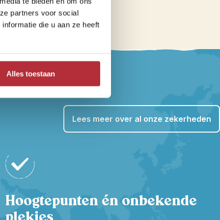
 media te bieden en om ons
ze partners voor social
nformatie die u aan ze heeft
og
Alles toestaan
Lees meer over al onze zekerheden
Hoogtepunten én onbekende
plekjes