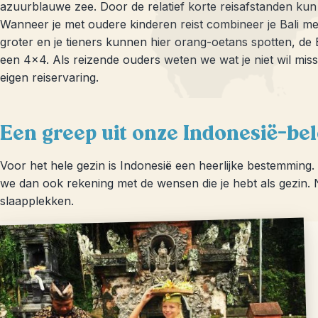
azuurblauwe zee. Door de relatief korte reisafstanden kun je
Wanneer je met oudere kinderen reist combineer je Bali m
groter en je tieners kunnen hier orang-oetans spotten, d
een 4×4. Als reizende ouders weten we wat je niet wil misse
eigen reiservaring.
Een greep uit onze Indonesië-be
Voor het hele gezin is Indonesië een heerlijke bestemming. 
we dan ook rekening met de wensen die je hebt als gezin. Na
slaapplekken.