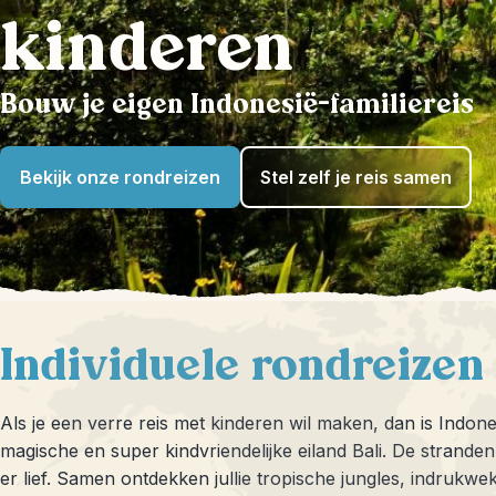
kinderen
Bouw je eigen Indonesië-familiereis
Bekijk onze rondreizen
Stel zelf je reis samen
Individuele rondreizen
Als je een verre reis met kinderen wil maken, dan is Indone
magische en super kindvriendelijke eiland Bali. De stranden 
er lief. Samen ontdekken jullie tropische jungles, indrukw