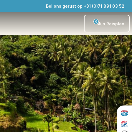
Bel ons gerust op +31 (0)71 891 03 52
0
Mijn Reisplan