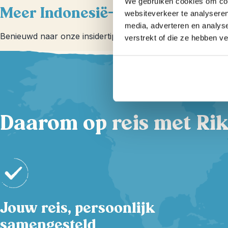
We gebruiken cookies om cont
Meer Indonesië-informatie en in
websiteverkeer te analyseren
media, adverteren en analys
Benieuwd naar onze insidertips en reiservaringen over In
verstrekt of die ze hebben v
Daarom op reis met Rik
Jouw reis, persoonlijk
samengesteld