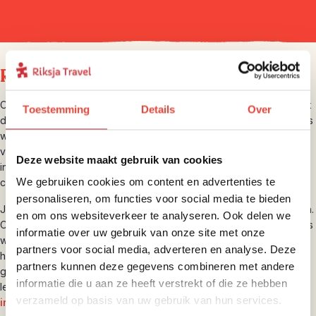
Riksja brengt je dichterbij
Op je rondreis door Japan laten we je de highlights zien, maar ook
Toestemming
Details
Over
de onontdekte parels. Verken Kyoto op de fiets en kom in straatjes
waar andere reizigers niet komen, verken de Japanse Alpen te
voet en bewonder Mount Fuji vanaf het water. Je reist altijd
Deze website maakt gebruik van cookies
individueel, zodat je je eigen plan kunt trekken, maar onze lokale
We gebruiken cookies om content en advertenties te
collega’s staan tijdens je reis 24/7 voor je klaar.
personaliseren, om functies voor social media te bieden
Je reist weliswaar individueel, maar profiteert van onze ervaringen.
en om ons websiteverkeer te analyseren. Ook delen we
Onze Japan-experts kennen het land van A tot Z en weten precies
informatie over uw gebruik van onze site met onze
waar je moet zijn en wat je moet zien. Zo hebben we midden op
partners voor social media, adverteren en analyse. Deze
het platteland een fantastische minka (Japanse boerderij)
partners kunnen deze gegevens combineren met andere
gevonden waar je kunt slapen en weten we dé plek om zelf te
informatie die u aan ze heeft verstrekt of die ze hebben
leren hoe je de perfecte sushi klaarmaakt. Op onze
verzameld op basis van uw gebruik van hun services.
inspiratiepagina
delen we nog meer van onze persoonlijke tips.