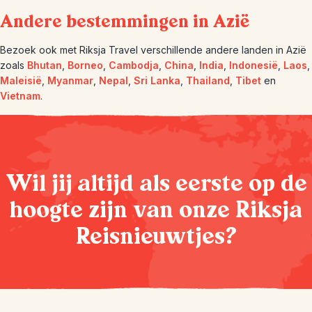
Andere bestemmingen in Azië
Bezoek ook met Riksja Travel verschillende andere landen in Azië
zoals
Bhutan
,
Borneo
,
Cambodja
,
China
,
India
,
Indonesië
,
Laos
,
Maleisië
,
Myanmar
,
Nepal
,
Sri Lanka
,
Thailand
,
Tibet
en
Vietnam
.
Wil jij altijd als eerste op de
hoogte zijn van onze Riksja
Reisnieuwtjes?