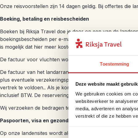
Onze reisvoorstellen zijn 14 dagen geldig. Bij offertes di
Boeking, betaling en reisbescheiden
Boeken bij Riksja Travel doe je door op een van de landens
boekingsbescheiden per e-mail toegestuurd. Mocht het voor
is mogelijk dat hier meer kosten aan verbonden zijn.
De factuur voor vluchten wordt bij de ontvangstbevestig
Toestemming
De factuur van het landarrangement wordt met de boeking
plus eventuele verzekeringspremies. Wij verzoeken je de a
Deze website maakt gebruik
vertrek te voldoen.. Als je korter dan 8 weken voor vertre
We gebruiken cookies om cont
inclusief BTW. De reserveringskosten voor een landarran
websiteverkeer te analyseren
Wij verzoeken de bedragen te voldoen op IBAN rekening
media, adverteren en analys
verstrekt of die ze hebben v
Paspoorten, visa en gezondheid
Op onze landensites wordt algemene informatie over paspoort