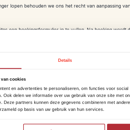
e langer lopen behouden we ons het recht van aanpassing va
ites een boekingsformulier in te vullen. Na boeking wordt 
komen dat een bepaalde bouwsteen of hotel niet beschikbaa
ing van boeking meegestuurd. De vluchtfactuur moet na on
Details
sbescheiden meegestuurd. De aanbetaling van het landgede
anbetaling binnen 10 dagen na ontvangst van de factuur te 
 van cookies
k boekt vervalt de aanbetaling en dient de gehele reissom 
ent en advertenties te personaliseren, om functies voor social
gement bedragen € 25,- per persoon, maximaal € 75,- per 
. Ook delen we informatie over uw gebruik van onze site met on
nummer NL07TRIO0197683002 van Triodos Bank ten name va
e. Deze partners kunnen deze gegevens combineren met andere i
erzameld op basis van uw gebruik van hun services.
en, visa en gezondheid verstrekt. Je bent zelf verantwoorde