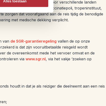
Alles toestaan
kregen informatie correct is. Voor verschillende landen
atie in te winnen bij een vaccinatiepoli, tropeninstituut,
 te zorgen dat voorafgaand aan de reis tijdig de benodigde
kering met medische dekking verplicht.
en van
de SGR-garantieregeling
vallen de op onze
ekerd is dat zijn vooruitbetaalde reisgeld wordt
zover de overeenkomst mede het vervoer omvat en de
ontroleren via
www.sgr.nl
, via het vakje ‘zoeken op
onds houdt in dat je als reiziger die deelneemt aan een reis
eren;