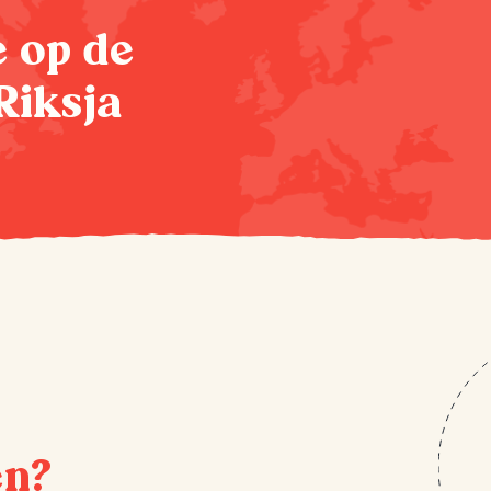
te op de
Riksja
en?