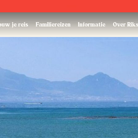
Trustpilot
uw je reis
Familiereizen
Informatie
Over Rik