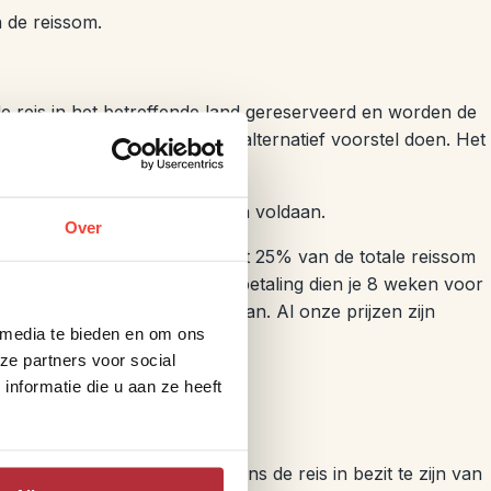
n de reissom.
de reis in het betreffende land gereserveerd en worden de
r is, dan zullen we je een alternatief voorstel doen. Het
tvangst binnen 7 dagen worden voldaan.
Over
elte van de boeking bedraagt 25% van de totale reissom
voldoen. Het restant van de betaling dien je 8 weken voor
per omgaande te worden voldaan. Al onze prijzen zijn
 media te bieden en om ons
boeking.
ze partners voor social
n Riksja Travel te Leiden.
nformatie die u aan ze heeft
lijk om bij vertrek en tijdens de reis in bezit te zijn van