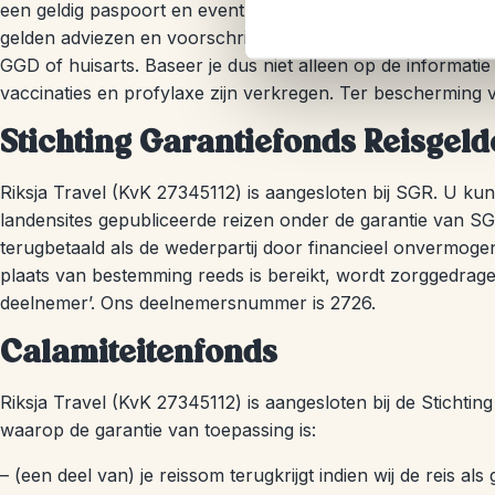
een geldig paspoort en eventueel benodigde visa. Daarbij is
gelden adviezen en voorschriften op het gebied van gezondhe
GGD of huisarts. Baseer je dus niet alleen op de informatie
vaccinaties en profylaxe zijn verkregen. Ter bescherming v
Stichting Garantiefonds Reisgel
Riksja Travel (KvK 27345112) is aangesloten bij SGR. U kun
landensites gepubliceerde reizen onder de garantie van SG
terugbetaald als de wederpartij door financieel onvermo
plaats van bestemming reeds is bereikt, wordt zorggedrage
deelnemer’. Ons deelnemersnummer is 2726.
Calamiteitenfonds
Riksja Travel (KvK 27345112) is aangesloten bij de Stichtin
waarop de garantie van toepassing is:
– (een deel van) je reissom terugkrijgt indien wij de reis al