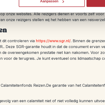
Aanpassen
 het noodzakelijk om tijdig te controleren of de eerder ver
id. De reiziger is zelf verantwoordelijk om medische inform
 op onze websites. Alle reizigers dienen er voorts zelf voor
an onze reizigers stellen wij het hebben van een reisverze
den
t dit controleren via
https://www.sgr.nl/
. Binnen de grenz
R.. Deze SGR-garantie houdt in dat de consument ervan verz
gen de overeengekomen prestatie niet kan nakomen. Voor 
n voor de terugreis. Je kunt eventueel ons lidmaatschap c
g Calamiteitenfonds Reizen.De garantie van het Calamiteitenf
s gevolg van een calamiteit niet of niet volledig kunnen uitvo