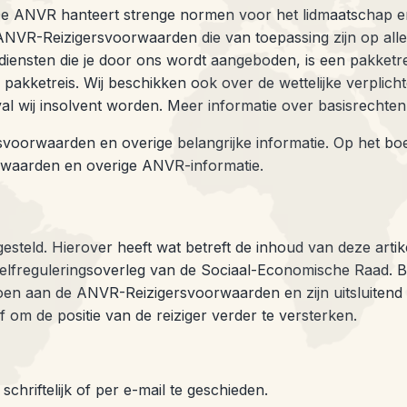
De ANVR hanteert strenge normen voor het lidmaatschap en 
R-Reizigersvoorwaarden die van toepassing zijn op alle a
diensten die je door ons wordt aangeboden, is een pakketreis
 pakketreis. Wij beschikken ook over de wettelijke verplich
val wij insolvent worden. Meer informatie over basisrechten
oorwaarden en overige belangrijke informatie. Op het boek
waarden en overige ANVR-informatie.
tgesteld. Hierover heeft wat betreft de inhoud van deze a
elfreguleringsoverleg van de Sociaal-Economische Raad. 
oen aan de ANVR-Reizigersvoorwaarden en zijn uitsluiten
om de positie van de reiziger verder te versterken.
chriftelijk of per e-mail te geschieden.