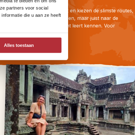
 media te bieden en om ons
ze partners voor social
We zijn er zelf vaak geweest en kiezen de slimste routes,
nformatie die u aan ze heeft
weg van de platgetrapte paden, maar juist naar de
plekken waar je het land écht leert kennen. Voor
reizigers, door reizigers.
Alles toestaan