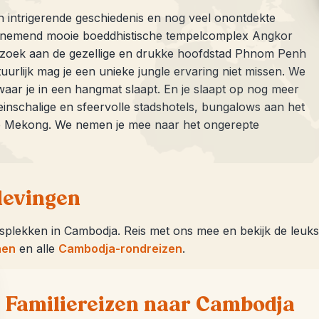
 intrigerende geschiedenis en nog veel onontdekte
benemend mooie boeddhistische tempelcomplex Angkor
ezoek aan de gezellige en drukke hoofdstad Phnom Penh
tuurlijk mag je een unieke jungle ervaring niet missen. We
ar je in een hangmat slaapt. En je slaapt op nog meer
einschalige en sfeervolle stadshotels, bungalows aan het
ige Mekong. We nemen je mee naar het ongerepte
levingen
isplekken in Cambodja. Reis met ons mee en bekijk de leukst
nen
en alle
Cambodja-rondreizen
.
Familiereizen naar Cambodja