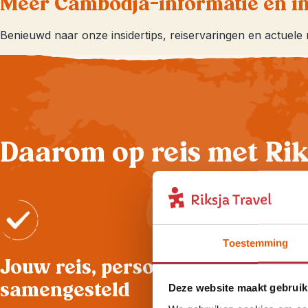
Meer Cambodja-informatie en in
Benieuwd naar onze insidertips, reiservaringen en actuele
Daarom op reis met Rik
Toestemming
Jouw reis, persoonlijk
samengesteld
Deze website maakt gebruik