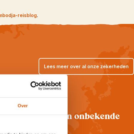
bodja-reisblog
.
Lees meer over al onze zekerheden
Over
Hoogtepunten én onbekende
plekjes