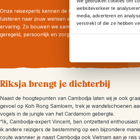
We gebruiken cookies om cont
websiteverkeer te analyseren
Onze reisexperts kennen de bestemming door en door,
media, adverteren en analys
luisteren naar jouw wensen en adviseren uit eigen
verstrekt of die ze hebben v
ervaring. Zo bouwen we samen jouw reis op maat: goed
geregeld, persoonlijk en zorgeloos.
Riksja brengt je dichterbij
Naast de hoogtepunten van Cambodja laten wij je ook graa
gevoel op Koh Rong Samloem, trek je wandelschoenen aan 
vogels in de jungle van het Cardamom gebergte.
“Ik, Cambodja-expert Vincent, ben ontzettend enthousiast
ik andere reizigers de bestemming op een bijzondere manie
route wanneer je naast Cambodja ook Vietnam aan je reis w