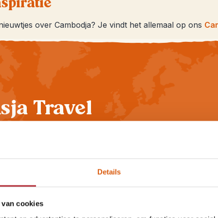
spiratie
 nieuwtjes over Cambodja? Je vindt het allemaal op ons
Cam
sja Travel
Details
Kleinschalig en bijzonder
overnachten
 van cookies