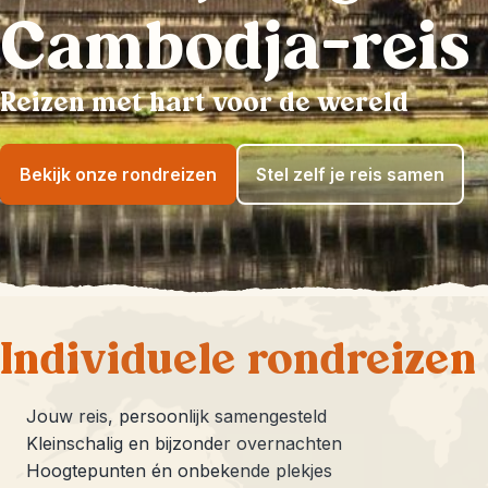
Cambodja-reis
Reizen met hart voor de wereld
Bekijk onze rondreizen
Stel zelf je reis samen
Individuele rondreizen
Jouw reis, persoonlijk samengesteld
Kleinschalig en bijzonder overnachten
Hoogtepunten én onbekende plekjes