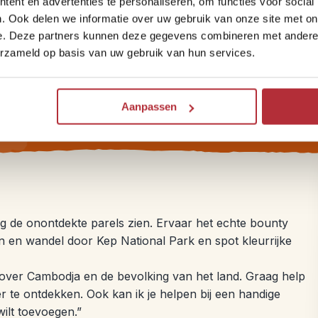
ent en advertenties te personaliseren, om functies voor social
. Ook delen we informatie over uw gebruik van onze site met on
Onze hotels zijn handpicked, kleinschalig en persoonlijk,
e. Deze partners kunnen deze gegevens combineren met andere i
vaak gerund door lokale ondernemers. Zo slaap je
erzameld op basis van uw gebruik van hun services.
sfeervol én reis je met hart voor de wereld. Sinds 2025
zijn we zelfs B Corp™ gecertificeerd.
Aanpassen
g de onontdekte parels zien. Ervaar het echte bounty
en wandel door Kep National Park en spot kleurrijke
 over Cambodja en de bevolking van het land. Graag help
r te ontdekken. Ook kan ik je helpen bij een handige
ilt toevoegen.”