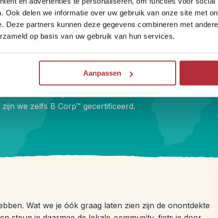
ent en advertenties te personaliseren, om functies voor social
. Ook delen we informatie over uw gebruik van onze site met on
Kleinschalig en bijzonder
e. Deze partners kunnen deze gegevens combineren met andere i
overnachten
erzameld op basis van uw gebruik van hun services.
Onze hotels zijn handpicked, kleinschalig en persoonlijk,
Aanpassen
vaak gerund door lokale ondernemers. Zo slaap je
sfeervol én reis je met hart voor de wereld. Sinds 2025
zijn we zelfs B Corp™ gecertificeerd.
hebben. Wat we je óók graag laten zien zijn de onontdekte
n en steun je daarmee de lokale
community
, fiets je door