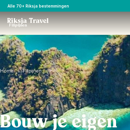
Alle 70+ Riksja bestemmingen
Riksja Travel
Filipijnen
Home
Filipijnen
Bouw je eigen