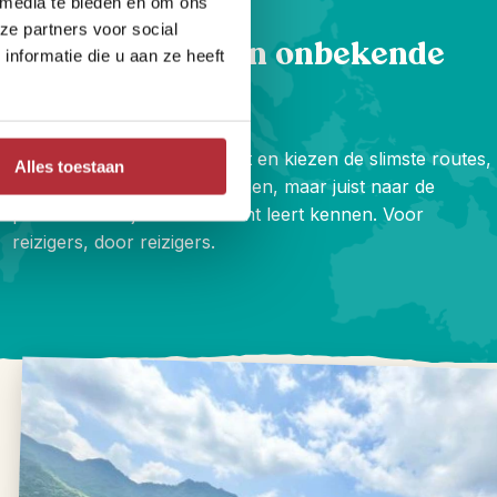
 media te bieden en om ons
ze partners voor social
Hoogtepunten én onbekende
nformatie die u aan ze heeft
plekjes
We zijn er zelf vaak geweest en kiezen de slimste routes,
Alles toestaan
weg van de platgetrapte paden, maar juist naar de
plekken waar je het land écht leert kennen. Voor
reizigers, door reizigers.