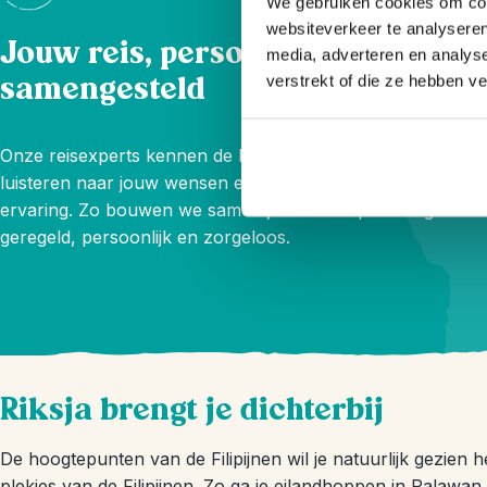
We gebruiken cookies om cont
websiteverkeer te analyseren
Jouw reis, persoonlijk
media, adverteren en analys
samengesteld
verstrekt of die ze hebben v
Onze reisexperts kennen de bestemming door en door,
luisteren naar jouw wensen en adviseren uit eigen
ervaring. Zo bouwen we samen jouw reis op maat: goed
geregeld, persoonlijk en zorgeloos.
Riksja brengt je dichterbij
De hoogtepunten van de Filipijnen wil je natuurlijk gezien 
plekjes van de Filipijnen. Zo ga je eilandhoppen in Palawa