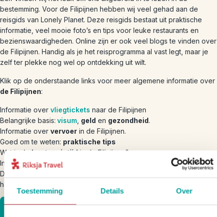
bestemming. Voor de Filipijnen hebben wij veel gehad aan de
reisgids van Lonely Planet. Deze reisgids bestaat uit praktische
informatie, veel mooie foto’s en tips voor leuke restaurants en
bezienswaardigheden. Online zijn er ook veel blogs te vinden over
de Filipijnen. Handig als je het reisprogramma al vast legt, maar je
zelf ter plekke nog wel op ontdekking uit wilt.
Klik op de onderstaande links voor meer algemene informatie over
de Filipijnen
:
Informatie over
vliegtickets
naar de Filipijnen
Belangrijke basis:
visum
,
geld
en
gezondheid
.
Informatie over
vervoer
in de Filipijnen.
Goed om te weten:
praktische tips
Wat is de
beste reistijd
in de Filipijnen?
Informatie over
slaapplekken
in de Filipijnen
Deze
bezienswaardigheden
in de Filipijnen moet je gezien
hebben!
Toestemming
Details
Over
Bekijk onze Filipijnen bouwstenen