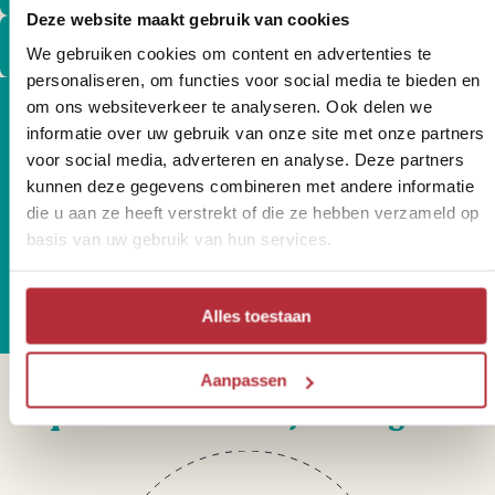
Deze website maakt gebruik van cookies
Bekijk onze Filipijnen rondreizen
We gebruiken cookies om content en advertenties te
personaliseren, om functies voor social media te bieden en
om ons websiteverkeer te analyseren. Ook delen we
informatie over uw gebruik van onze site met onze partners
voor social media, adverteren en analyse. Deze partners
Wil jij altijd als eerste op de
kunnen deze gegevens combineren met andere informatie
die u aan ze heeft verstrekt of die ze hebben verzameld op
hoogte zijn van onze Riksja
basis van uw gebruik van hun services.
Reisnieuwtjes?
Alles toestaan
Aanpassen
Sparren of heb je vragen?