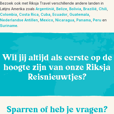
Bezoek ook met Riksja Travel verschillende andere landen in
Latijns Amerika zoals
Argentinië
,
Belize
,
Bolivia
,
Brazilië
,
Chili
,
Colombia
,
Costa Rica
,
Cuba
,
Ecuador
,
Guatemala
,
Nederlandse Antillen
,
Mexico
,
Nicaragua
,
Panama
,
Peru
en
Suriname
.
Wil jij altijd als eerste op de
hoogte zijn van onze Riksja
Reisnieuwtjes?
Sparren of heb je vragen?