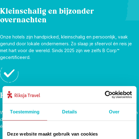
Kleinschalig en bijzonder
overnachten
Onze hotels zijn handpicked, kleinschalig en persoonlijk, vaak
gerund door lokale ondernemers. Zo slaap je sfeervol én reis je
met hart voor de wereld. Sinds 2025 zijn we zelfs B Corp™
gecertificeerd.
Hoogtepunten én onbekende plekjes
Toestemming
Details
Over
We zijn er zelf vaak geweest en kiezen de slimste routes, weg van
de platgetrapte paden, maar juist naar de plekken waar je het land
écht leert kennen. Voor reizigers, door reizigers.
Deze website maakt gebruik van cookies