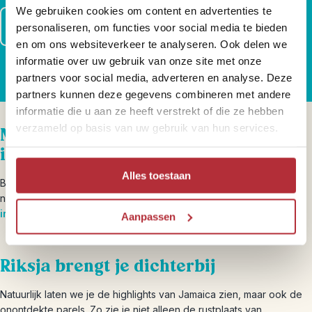
We gebruiken cookies om content en advertenties te
Lees meer over al onze zekerheden
personaliseren, om functies voor social media te bieden
en om ons websiteverkeer te analyseren. Ook delen we
informatie over uw gebruik van onze site met onze
partners voor social media, adverteren en analyse. Deze
partners kunnen deze gegevens combineren met andere
informatie die u aan ze heeft verstrekt of die ze hebben
verzameld op basis van uw gebruik van hun services.
Meer Jamaica-informatie en
inspiratie
Alles toestaan
Benieuwd naar onze insidertips, reiservaringen en actuele
nieuwtjes over Jamaica? Je vindt het allemaal op onze
inspiratiepagina
.
Aanpassen
Riksja brengt je dichterbij
Natuurlijk laten we je de highlights van Jamaica zien, maar ook de
onontdekte parels. Zo zie je niet alleen de rustplaats van