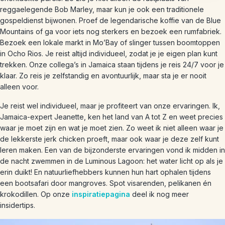
reggaelegende Bob Marley, maar kun je ook een traditionele
gospeldienst bijwonen. Proef de legendarische koffie van de Blue
Mountains of ga voor iets nog sterkers en bezoek een rumfabriek.
Bezoek een lokale markt in Mo’Bay of slinger tussen boomtoppen
in Ocho Rios. Je reist altijd individueel, zodat je je eigen plan kunt
trekken. Onze collega’s in Jamaica staan tijdens je reis 24/7 voor je
klaar. Zo reis je zelfstandig en avontuurlijk, maar sta je er nooit
alleen voor.
Je reist wel individueel, maar je profiteert van onze ervaringen. Ik,
Jamaica-expert Jeanette, ken het land van A tot Z en weet precies
waar je moet zijn en wat je moet zien. Zo weet ik niet alleen waar je
de lekkerste jerk chicken proeft, maar ook waar je deze zelf kunt
leren maken. Een van de bijzonderste ervaringen vond ik midden in
de nacht zwemmen in de Luminous Lagoon: het water licht op als je
erin duikt! En natuurliefhebbers kunnen hun hart ophalen tijdens
een bootsafari door mangroves. Spot visarenden, pelikanen én
krokodillen. Op onze
inspiratiepagina
deel ik nog meer
insidertips.