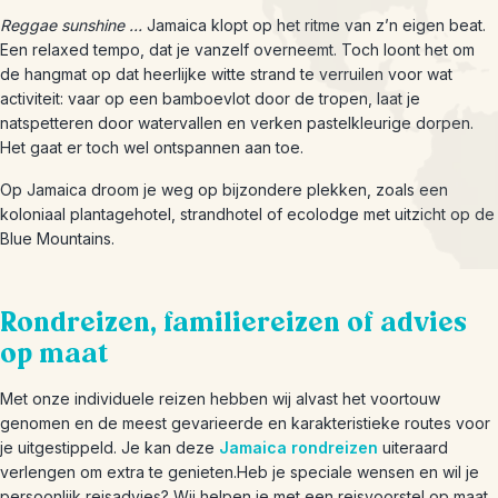
Reggae sunshine …
Jamaica klopt op het ritme van z’n eigen beat.
Een relaxed tempo, dat je vanzelf overneemt. Toch loont het om
de hangmat op dat heerlijke witte strand te verruilen voor wat
activiteit: vaar op een bamboevlot door de tropen, laat je
natspetteren door watervallen en verken pastelkleurige dorpen.
Het gaat er toch wel ontspannen aan toe.
Op Jamaica droom je weg op bijzondere plekken, zoals een
koloniaal plantagehotel, strandhotel of ecolodge met uitzicht op de
Blue Mountains.
Rondreizen, familiereizen of advies
op maat
Met onze individuele reizen hebben wij alvast het voortouw
genomen en de meest gevarieerde en karakteristieke routes voor
je uitgestippeld. Je kan deze
Jamaica rondreizen
uiteraard
verlengen om extra te genieten.Heb je speciale wensen en wil je
persoonlijk reisadvies? Wij helpen je met een reisvoorstel op maat.