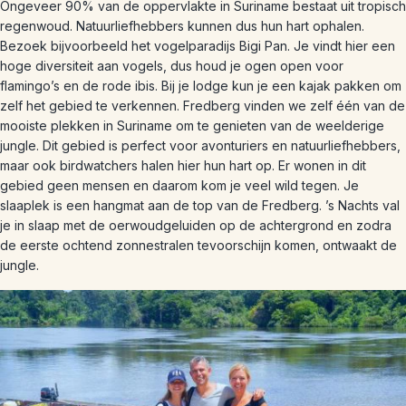
Ongeveer 90% van de oppervlakte in Suriname bestaat uit tropisch
regenwoud. Natuurliefhebbers kunnen dus hun hart ophalen.
Bezoek bijvoorbeeld het vogelparadijs Bigi Pan. Je vindt hier een
hoge diversiteit aan vogels, dus houd je ogen open voor
flamingo’s en de rode ibis. Bij je lodge kun je een kajak pakken om
zelf het gebied te verkennen. Fredberg vinden we zelf één van de
mooiste plekken in Suriname om te genieten van de weelderige
jungle. Dit gebied is perfect voor avonturiers en natuurliefhebbers,
maar ook birdwatchers halen hier hun hart op. Er wonen in dit
gebied geen mensen en daarom kom je veel wild tegen. Je
slaaplek is een hangmat aan de top van de Fredberg. ’s Nachts val
je in slaap met de oerwoudgeluiden op de achtergrond en zodra
de eerste ochtend zonnestralen tevoorschijn komen, ontwaakt de
jungle.