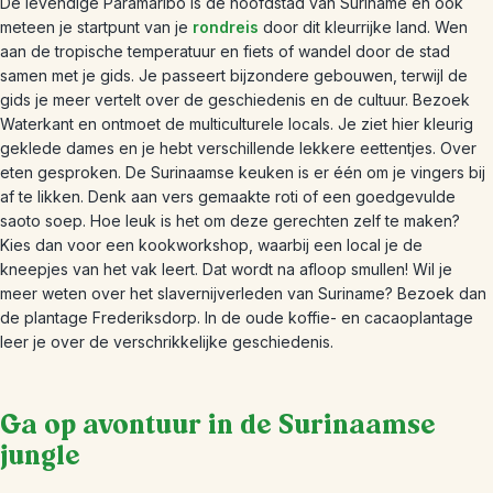
De levendige Paramaribo is de hoofdstad van Suriname en ook
meteen je startpunt van je
rondreis
door dit kleurrijke land. Wen
aan de tropische temperatuur en fiets of wandel door de stad
samen met je gids. Je passeert bijzondere gebouwen, terwijl de
gids je meer vertelt over de geschiedenis en de cultuur. Bezoek
Waterkant en ontmoet de multiculturele locals. Je ziet hier kleurig
geklede dames en je hebt verschillende lekkere eettentjes. Over
eten gesproken. De Surinaamse keuken is er één om je vingers bij
af te likken. Denk aan vers gemaakte roti of een goedgevulde
saoto soep. Hoe leuk is het om deze gerechten zelf te maken?
Kies dan voor een kookworkshop, waarbij een local je de
kneepjes van het vak leert. Dat wordt na afloop smullen! Wil je
meer weten over het slavernijverleden van Suriname? Bezoek dan
de plantage Frederiksdorp. In de oude koffie- en cacaoplantage
leer je over de verschrikkelijke geschiedenis.
Ga op avontuur in de Surinaamse
jungle