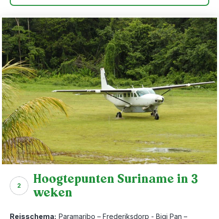
Hoogtepunten Suriname in 3
2
weken
Reisschema:
Paramaribo – Frederiksdorp - Bigi Pan –