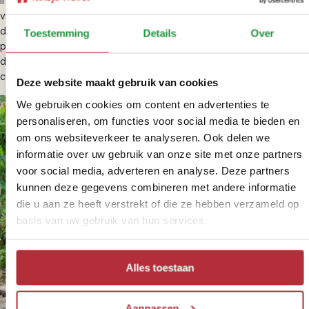
in Paramaribo en ontdek het lokale leven. Hier zie je prachtige
vrouwen gekleed in kleurrijke klederdracht. Plof neer bij één van
de kraampjes en eet de lekkerste roti. Breng een bezoek aan een
Toestemming
Details
Over
plantage en leer over het slavernijverleden. Tijdens je rondreis
door Suriname ervaar je een bijzondere combinatie van natuur,
cultuur en ontdek je de Afrikaanse invloeden.
Deze website maakt gebruik van cookies
We gebruiken cookies om content en advertenties te
personaliseren, om functies voor social media te bieden en
om ons websiteverkeer te analyseren. Ook delen we
informatie over uw gebruik van onze site met onze partners
voor social media, adverteren en analyse. Deze partners
kunnen deze gegevens combineren met andere informatie
die u aan ze heeft verstrekt of die ze hebben verzameld op
basis van uw gebruik van hun services.
Alles toestaan
Aanpassen