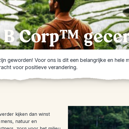
s B Corp™ gecer
zijn geworden! Voor ons is dit een belangrijke en hele
kracht voor positieve verandering.
verder kijken dan winst
r mens, natuur en
tners, zorg voor het milieu