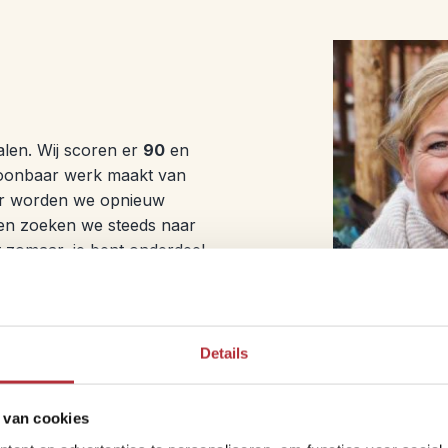
len. Wij scoren er
90
en
ntoonbaar werk maakt van
jaar worden we opnieuw
 en zoeken we steeds naar
 zomaar, je bent onderdeel
stuur
, over hoe we
 hoe we omgaan met ons
Details
rs en gemeenschappen,
, over de waarde die we
 de basis van onze score
 van cookies
jk brengen.