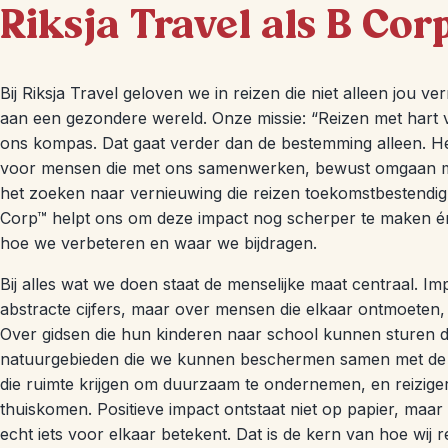
Riksja Travel als B Co
Bij Riksja Travel geloven we in reizen die niet alleen jou ve
aan een gezondere wereld. Onze missie: “Reizen met hart v
ons kompas. Dat gaat verder dan de bestemming alleen. He
voor mensen die met ons samenwerken, bewust omgaan me
het zoeken naar vernieuwing die reizen toekomstbestendig
Corp™ helpt ons om deze impact nog scherper te maken én 
hoe we verbeteren en waar we bijdragen.
Bij alles wat we doen staat de menselijke maat centraal. Im
abstracte cijfers, maar over mensen die elkaar ontmoeten
Over gidsen die hun kinderen naar school kunnen sturen d
natuurgebieden die we kunnen beschermen samen met de l
die ruimte krijgen om duurzaam te ondernemen, en reiziger
thuiskomen. Positieve impact ontstaat niet op papier, maar
echt iets voor elkaar betekent. Dat is de kern van hoe wij r