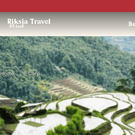
Riksja Travel
Be
25 jaar
Home
B Corp