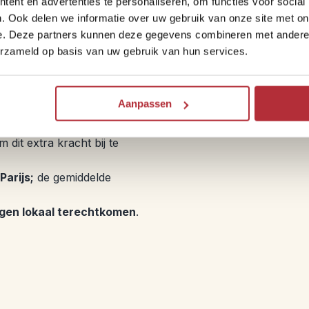
ent en advertenties te personaliseren, om functies voor social
. Ook delen we informatie over uw gebruik van onze site met on
e. Deze partners kunnen deze gegevens combineren met andere i
erzameld op basis van uw gebruik van hun services.
ct maken op de wereld. Om
Aanpassen
 de Sustainable Development
o focussen we ons op
dit extra kracht bij te
Parijs;
de gemiddelde
gen lokaal terechtkomen
.