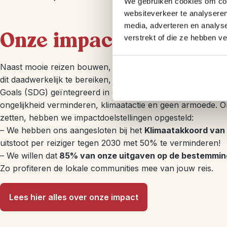
We gebruiken cookies om cont
websiteverkeer te analyseren
media, adverteren en analys
Onze impact
verstrekt of die ze hebben v
Naast mooie reizen bouwen, willen we een positieve impa
dit daadwerkelijk te bereiken, hebben we drie doelen van
Goals (SDG) geïntegreerd in ons beleid en onze reizen. Z
ongelijkheid verminderen, klimaatactie en geen armoede. Om 
zetten, hebben we impactdoelstellingen opgesteld:
– We hebben ons aangesloten bij het
Klimaatakkoord van 
uitstoot per reiziger tegen 2030 met 50% te verminderen!
– We willen dat
85% van onze uitgaven op de bestemmin
Zo profiteren de lokale communities mee van jouw reis.
Lees hier alles over onze impact