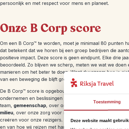
persoonlijk en met respect voor mens en planeet.
Onze B Corp score
Om een B Corp™ te worden, moet je minimaal 80 punten ha
dat betekent dat we horen bij een groep bedrijven die aa
positieve impact. Deze score is geen eindpunt. Elke drie 
beoordeeld. Zo blijven we scherp, meten we wat we doen
manieren om het beter te doen. Want duurzaam ben je niet
van een beweging die blijft groeien en leren.
De B Corp™ score is opgebouwd uit vijf impactgebieden:
be
ondernemen en beslissingen nemen,
medewerkers
, over
Toestemming
team,
gemeenschap
, over onze impact op lokale partne
milieu
, over onze zorg voor natuur en klimaat, en
klanten
creëren voor onze reizigers. Samen vormen deze gebieden
Deze website maakt gebruik
en van hoe wij reizen met hart voor de wereld in de prakti