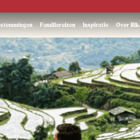
Trustpilot
stemmingen
Familiereizen
Inspiratie
Over Rik