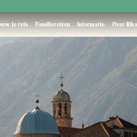
Trustpilot
uw je reis
Familiereizen
Informatie
Over Rik