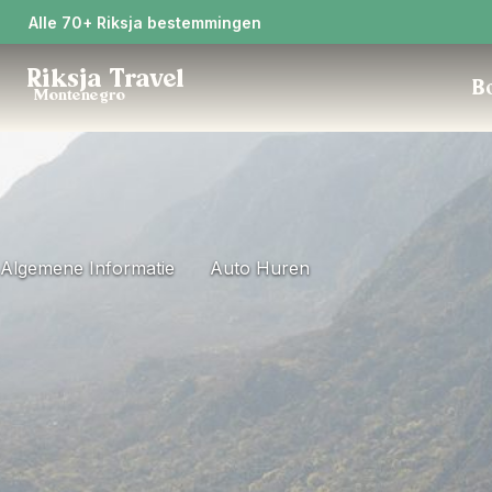
Alle 70+ Riksja bestemmingen
Riksja Travel
Bo
Montenegro
Algemene Informatie
Auto Huren