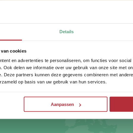
inbegrepen bij de Montenegro-rondreizen. Riksja Monte
autohuurbemiddelaars voor de scherpste tarieven en bre
beschikbaarheid en met flextarieven. Wanneer je vrijblijv
vertrekdatum, autotype en aantal huurdagen, naar de best
Details
autohuurvoorwaarden
.
 van cookies
ent en advertenties te personaliseren, om functies voor social
. Ook delen we informatie over uw gebruik van onze site met on
e. Deze partners kunnen deze gegevens combineren met andere i
te op de
erzameld op basis van uw gebruik van hun services.
Riksja
Aanpassen