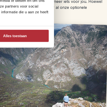
 media te bieden en om ons
blijft, dan is raften misschien meer iets voor jou. Hoewel
ze partners voor social
 Kijk onderaan de pagina voor al onze optionele
nformatie die u aan ze heeft
Alles toestaan