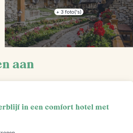
+
3
foto('s)
en aan
erblijf in een comfort hotel met
ersonen