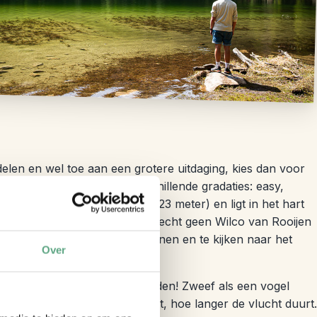
en en wel toe aan een grotere uitdaging, kies dan voor
al park. Er zijn hikes in verschillende gradaties: easy,
ontenegro is Bobotov Kuk (2523 meter) en ligt in het hart
rschillende gradaties, je hoeft echt geen Wilco van Rooijen
is het goed om vooruit te plannen en te kijken naar het
Over
nnen is door te gaan paragliden! Zweef als een vogel
punten. Hoe hoger je startpunt, hoe langer de vlucht duurt.