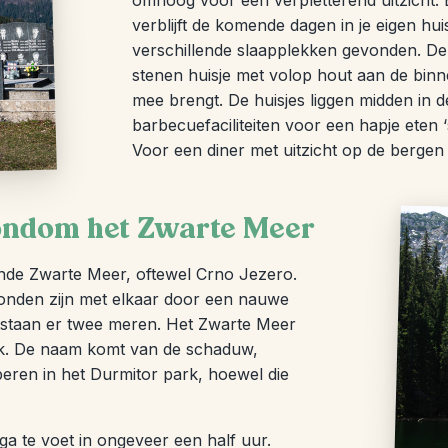
omhoog voor een verpletterend uitzicht. E
verblijft de komende dagen in je eigen hu
verschillende slaapplekken gevonden. De
stenen huisje met volop hout aan de binn
mee brengt. De huisjes liggen midden in 
barbecuefaciliteiten voor een hapje eten ‘
Voor een diner met uitzicht op de bergen zi
rondom het Zwarte Meer
nde Zwarte Meer, oftewel Crno Jezero.
rbonden zijn met elkaar door een nauwe
staan er twee meren. Het Zwarte Meer
ark. De naam komt van de schaduw,
eren in het Durmitor park, hoewel die
 ga te voet in ongeveer een half uur.