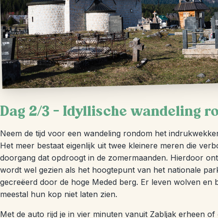
Dag 2/3 – Idyllische wandeling 
Neem de tijd voor een wandeling rondom het indrukwekke
Het meer bestaat eigenlijk uit twee kleinere meren die ve
doorgang dat opdroogt in de zomermaanden. Hierdoor ont
wordt wel gezien als het hoogtepunt van het nationale p
gecreëerd door de hoge Meded berg. Er leven wolven en b
meestal hun kop niet laten zien.
Met de auto rijd je in vier minuten vanuit Zabljak erheen of