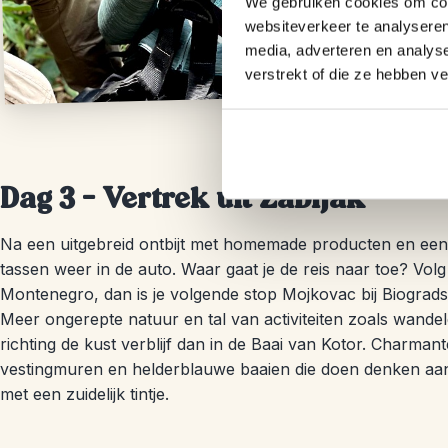
We gebruiken cookies om cont
websiteverkeer te analyseren
media, adverteren en analys
verstrekt of die ze hebben v
Dag 3 – Vertrek uit Zabljak
Na een uitgebreid ontbijt met homemade producten en een k
tassen weer in de auto. Waar gaat je de reis naar toe? Vol
Montenegro, dan is je volgende stop Mojkovac bij Biogra
Meer ongerepte natuur en tal van activiteiten zoals wandel
richting de kust verblijf dan in de Baai van Kotor. Charman
vestingmuren en helderblauwe baaien die doen denken aa
met een zuidelijk tintje.