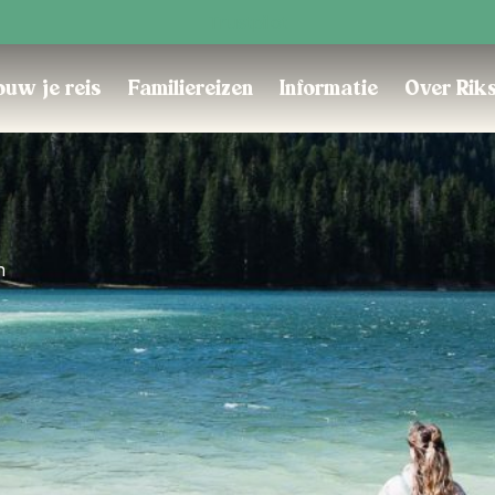
Trustpilot
uw je reis
Familiereizen
Informatie
Over Rik
n