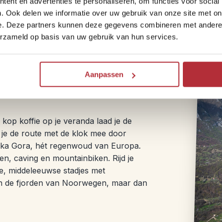
ent en advertenties te personaliseren, om functies voor social
Als je liever met beide benen op de grond 
. Ook delen we informatie over uw gebruik van onze site met on
op de grond… beter gezegd op het water.
e. Deze partners kunnen deze gegevens combineren met andere i
activiteiten.
erzameld op basis van uw gebruik van hun services.
Aanpassen
op koffie op je veranda laad je de
g je de route met de klok mee door
dska Gora, hét regenwoud van Europa.
en, caving en mountainbiken. Rijd je
te, middeleeuwse stadjes met
n de fjorden van Noorwegen, maar dan