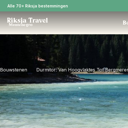
Alle 70+ Riksja bestemmingen
Riksja Travel
Bo
Montenegro
Bouwstenen
Durmitor: Van Hoogvlaktes Tot Bergmere