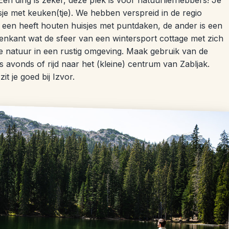
én ding is zeker, deze plek is voor natuurliefhebbers! Je
isje met keuken(tje). We hebben verspreid in de regio
 een heeft houten huisjes met puntdaken, de ander is een
enkant wat de sfeer van een wintersport cottage met zich
de natuur in een rustig omgeving. Maak gebruik van de
s avonds of rijd naar het (kleine) centrum van Zabljak.
t je goed bij Izvor.