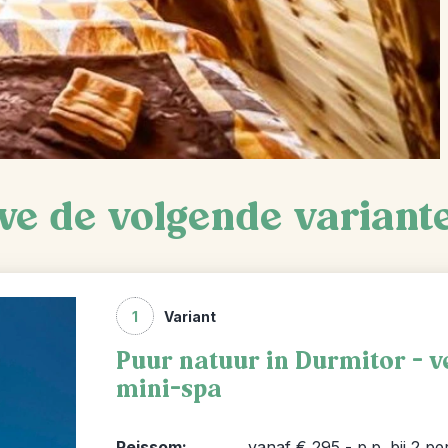
we de volgende variant
1
Variant
Puur natuur in Durmitor - v
mini-spa
Reissom:
vanaf € 295,- p.p. bij 2 p