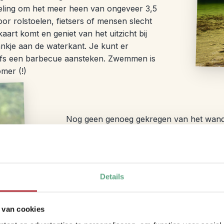
eling om het meer heen van ongeveer 3,5
oor rolstoelen, fietsers of mensen slecht
art komt en geniet van het uitzicht bij
nkje aan de waterkant. Je kunt er
elfs een barbecue aansteken. Zwemmen is
mer (!)
Nog geen genoeg gekregen van het wandel
een van de hiking trails in Durmitor Nation
medium en difficult. De hoogste piek in M
van Durmitor. Ook hier zijn routes met ve
(K2, Mount Everest en meer) te zijn. Wel 
Details
weersbericht.
Een andere manier om het gebied te verke
 van cookies
door de lucht vanaf één van de drie start