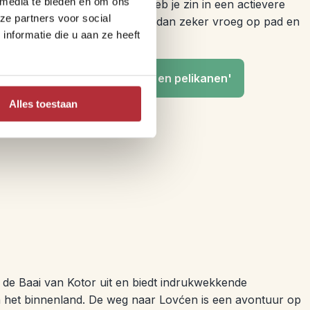
 media te bieden en om ons
n Skadar de moeite waard. Heb je zin in een actievere
ze partners voor social
 nog dichter bij de vogels. Ga dan zeker vroeg op pad en
nformatie die u aan ze heeft
Virpazar: Tussen waterlelies en pelikanen'
Alles toestaan
de Baai van Kotor uit en biedt indrukwekkende
 het binnenland. De weg naar Lovćen is een avontuur op