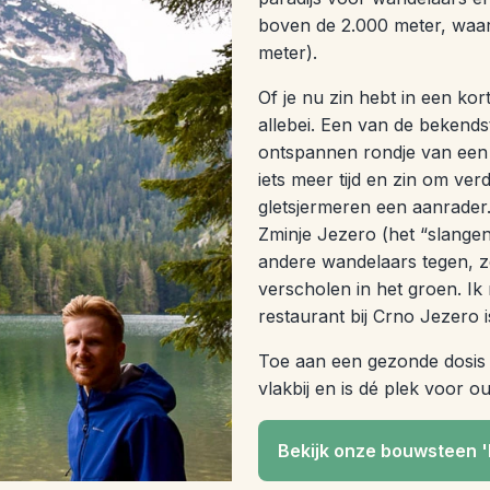
boven de 2.000 meter, waar
meter).
Of je nu zin hebt in een kor
allebei. Een van de bekend
ontspannen rondje van een p
iets meer tijd en zin om ve
gletsjermeren een aanrader. 
Zminje Jezero (het “slange
andere wandelaars tegen, ze
verscholen in het groen. Ik
restaurant bij Crno Jezero 
Toe aan een gezonde dosis a
vlakbij en is dé plek voor ou
Bekijk onze bouwsteen '