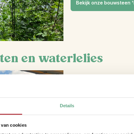
Bekijk onze bouwsteen 
en en waterlelies
“Het Skadarmeer is het gro
vogelspotters, met ruim 28
park heeft ook een rijke cul
je vanuit de boot op uitkijkt
Details
een wijnhuis met zwembad.
Ik ging in juni met de boot
 van cookies
Wil je ze op hun mooist zien