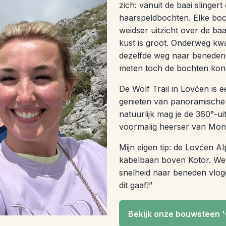
zich: vanuit de baai slinge
haarspeldbochten. Elke boch
weidser uitzicht over de ba
kust is groot. Onderweg k
dezelfde weg naar beneden
meten toch de bochten ko
De Wolf Trail in Lovćen is e
genieten van panoramische u
natuurlijk mag je de 360°-u
voormalig heerser van Mon
Mijn eigen tip: de Lovćen Al
kabelbaan boven Kotor. We
snelheid naar beneden vlog
dit gaaf!”
Bekijk onze bouwsteen '