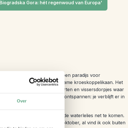
'Biogradska Gora: hét regenwoud van Europa'
otste meer van de Balkan en een paradijs voor
0 soorten waaronder de zeldzame kroeskoppelikaan. Het
tuurhistorie, met kloosters, forten en vissersdorpjes waar
. Het is de perfecte plek om te ontspannen: je verblijft er in
Over
 het meer op, en dan beginnen de waterlelies net te komen.
, ga dan tussen begin juli en oktober, al vind ik ook buiten