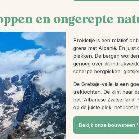
toppen en ongerepte nat
Prokletije is een relatief 
grens met Albanië. En juist
plekken. De bergen worden 
genoeg over dit indrukwekk
scherpe bergpieken, gletsjer
De Grebaje-vallei is een g
trektochten. De klim naar d
het “Albanese Zwitserland”
op de juiste plek: het licht i
Bekijk onze bouwsteen '