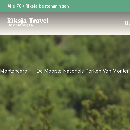
Alle 70+ Riksja bestemmingen
Riksja Travel
Bo
Montenegro
Montenegro
De Mooiste Nationale Parken Van Monte