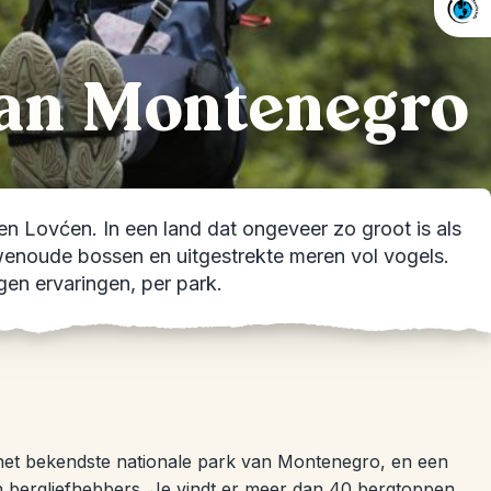
van Montenegro
n Lovćen. In een land dat ongeveer zo groot is als
uwenoude bossen en uitgestrekte meren vol vogels.
gen ervaringen, per park.
 het bekendste nationale park van Montenegro, en een
n bergliefhebbers. Je vindt er meer dan 40 bergtoppen