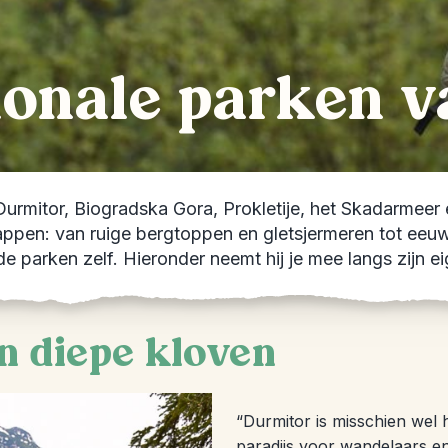
ionale parken 
rmitor, Biogradska Gora, Prokletije, het Skadarmeer e
chappen: van ruige bergtoppen en gletsjermeren tot ee
 parken zelf. Hieronder neemt hij je mee langs zijn ei
n diepe kloven
“Durmitor is misschien wel
paradijs voor wandelaars e