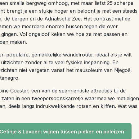
rt een smalle bergweg omhoog, met maar liefst 25 scherpe
t brengt je een stukje hoger en beloont je met een steeds
ai, de bergen en de Adriatische Zee. Het contrast met de
wamen we meerdere enorme bussen tegen die over
 gingen. Vol ongeloof keken we hoe ze met passen en
nden maken.
en populaire, gemakkelijke wandelroute, ideaal als je wilt
itzichten zonder al te veel fysieke inspanning. En
itzichten niet vergeten vanaf het mausoleum van Njegoš,
tenegro.
pine Coaster, een van de spannendste attracties bij de
 zaten in een tweepersoonskarretje waarmee we met eigen
en, deels langs indrukwekkende rotsen en kliffen. Wat was
Cetinje & Lovcen: wijnen tussen pieken en paleizen'