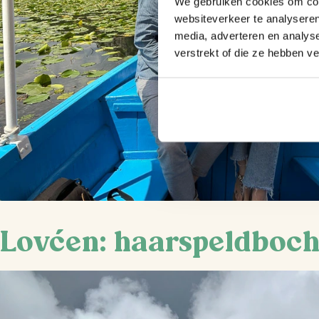
We gebruiken cookies om cont
websiteverkeer te analyseren
media, adverteren en analys
verstrekt of die ze hebben v
Lovćen: haarspeldboch