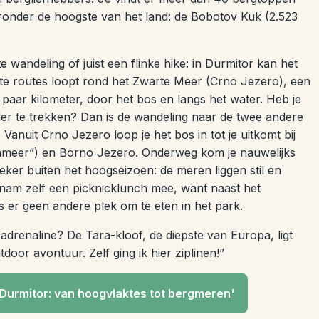
onder de hoogste van het land: de Bobotov Kuk (2.523
te wandeling of juist een flinke hike: in Durmitor kan het
ste routes loopt rond het Zwarte Meer (Crno Jezero), een
aar kilometer, door het bos en langs het water. Heb je
rder te trekken? Dan is de wandeling naar de twee andere
Vanuit Crno Jezero loop je het bos in tot je uitkomt bij
nmeer”) en Borno Jezero. Onderweg kom je nauwelijks
ker buiten het hoogseizoen: de meren liggen stil en
 nam zelf een picknicklunch mee, want naast het
is er geen andere plek om te eten in het park.
drenaline? De Tara-kloof, de diepste van Europa, ligt
tdoor avontuur. Zelf ging ik hier ziplinen!”
Durmitor: van hoogvlaktes tot bergmeren'