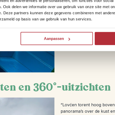
ent en advertenties te personaliseren, om functies voor social
deze periode een bezoek aa
. Ook delen we informatie over uw gebruik van onze site met on
tocht? Met een kajak kom je
e. Deze partners kunnen deze gegevens combineren met andere i
vergeet je verrekijker niet.”
erzameld op basis van uw gebruik van hun services.
Bekijk onze bouwsteen '
Aanpassen
ten en 360°-uitzichten
“Lovćen torent hoog boven 
panorama’s over de kust en