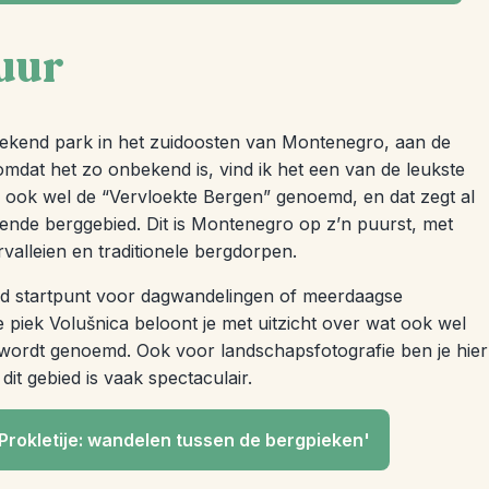
uur
onbekend park in het zuidoosten van Montenegro, aan de
 omdat het zo onbekend is, vind ik het een van de leukste
ook wel de “Vervloekte Bergen” genoemd, en dat zegt al
ende berggebied. Dit is Montenegro op z’n puurst, met
valleien en traditionele bergdorpen.
oed startpunt voor dagwandelingen of meerdaagse
e piek Volušnica beloont je met uitzicht over wat ook wel
 wordt genoemd. Ook voor landschapsfotografie ben je hier
n dit gebied is vaak spectaculair.
Prokletije: wandelen tussen de bergpieken'