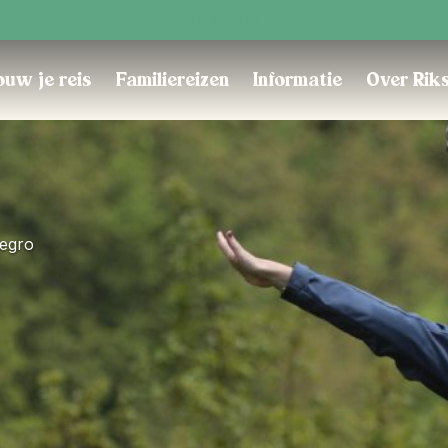
Trustpilot
uw je reis
Familiereizen
Informatie
Over Rik
negro