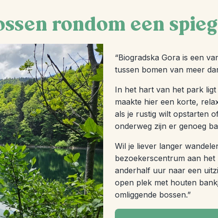
ossen rondom een spie
“Biogradska Gora is een van
tussen bomen van meer dan
In het hart van het park li
maakte hier een korte, rela
als je rustig wilt opstarten
onderweg zijn er genoeg ban
Wil je liever langer wandel
bezoekerscentrum aan het 
anderhalf uur naar een uitz
open plek met houten bankj
omliggende bossen.”