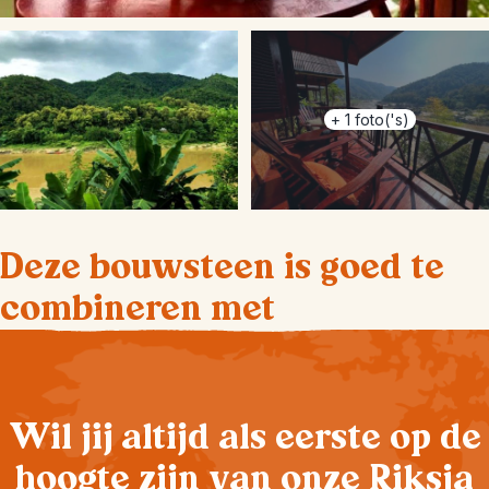
+
1
foto('s)
Deze bouwsteen is goed te
combineren met
Wil jij altijd als eerste op de
hoogte zijn van onze Riksja