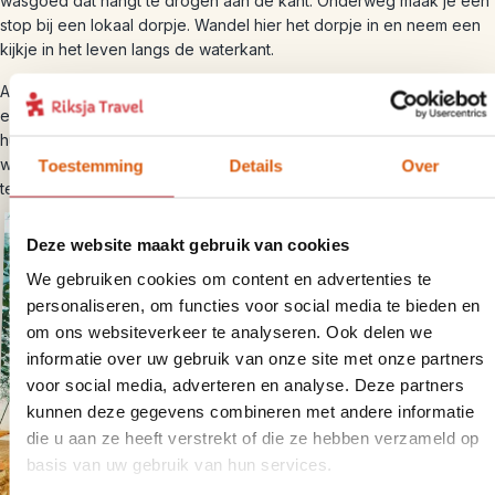
wasgoed dat hangt te drogen aan de kant. Onderweg maak je een
stop bij een lokaal dorpje. Wandel hier het dorpje in en neem een
kijkje in het leven langs de waterkant.
Aan het einde van de middag kom je aan in Pakbeng. Pakbeng is
een klein plaatsje, gebouwd op een heuvel met vele houten
huisjes. Langs de hoofdweg vind je verschillende restaurantjes,
welke sfeervol gelegen zijn aan de Mekong rivier. Geniet vanaf het
Toestemming
Details
Over
terras van de zon, die langzaam ondergaat in het water.
Deze website maakt gebruik van cookies
We gebruiken cookies om content en advertenties te
personaliseren, om functies voor social media te bieden en
om ons websiteverkeer te analyseren. Ook delen we
informatie over uw gebruik van onze site met onze partners
voor social media, adverteren en analyse. Deze partners
kunnen deze gegevens combineren met andere informatie
die u aan ze heeft verstrekt of die ze hebben verzameld op
basis van uw gebruik van hun services.