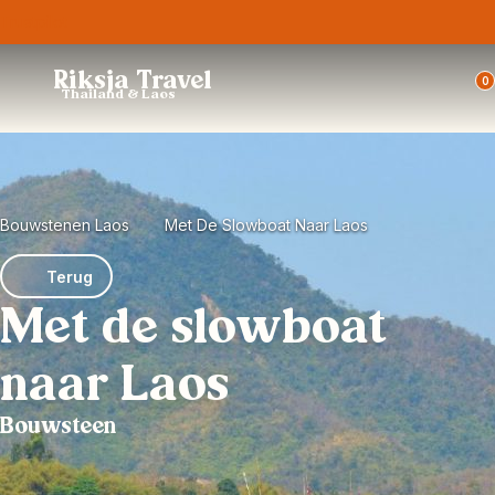
Trustpilot
Riksja Travel
0
Thailand & Laos
Bouwstenen Laos
Met De Slowboat Naar Laos
Terug
Met de slowboat
naar Laos
Bouwsteen