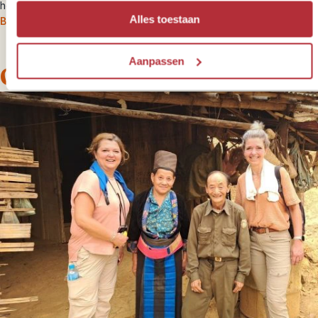
het zuiden van Laos reizen. Hier bezoek je de
Watervallen van
Alles toestaan
Bolovenland
en de
Eilanden in de Mekong
.
Aanpassen
Onze slaapplekken