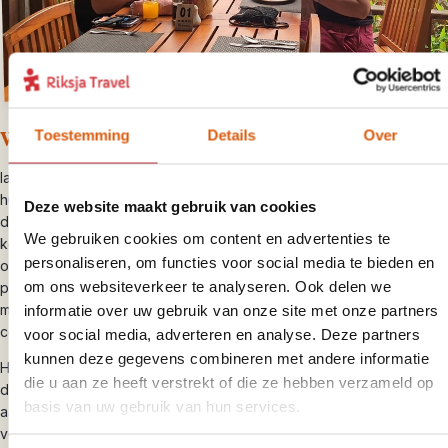
Toestemming
Details
Over
Wat mee te nemen tijdens je trekking in Laos:
lakenzak en eventueel een slaapzak (deze is ook ter plaatse te
huur)
Deze website maakt gebruik van cookies
dagrugzak, zaklamp en waterfles
We gebruiken cookies om content en advertenties te
korte en lange broek, shirt met korte en lange mouwen en regenjas
personaliseren, om functies voor social media te bieden en
of poncho
om ons websiteverkeer te analyseren. Ook delen we
petje tegen zon, zonnebrandcrème en een insectenwerend middel
met Deet
informatie over uw gebruik van onze site met onze partners
comfortabele schoenen of open slippers (zoals Teva’s)
voor social media, adverteren en analyse. Deze partners
kunnen deze gegevens combineren met andere informatie
Het is fijn om bij terugkomst in Luang Prabang onder een warme
die u aan ze heeft verstrekt of die ze hebben verzameld op
douche na te genieten van je Laos trekking. Wij raden het daarom
basis van uw gebruik van hun services.
aan om nog een nachtje in Luang Prabang te overnachten. De
volgende dag kun je terugvliegen naar Bangkok of naar Pakse in