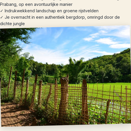
Prabang, op een avontuurlijke manier
✓ Indrukwekkend landschap en groene rijstvelden
✓ Je overnacht in een authentiek bergdorp, omringd door de
dichte jungle