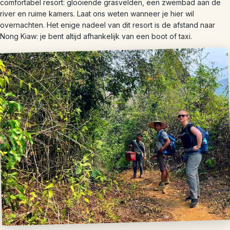
comfortabel resort: glooiende grasvelden, een zwembad aan de
river en ruime kamers. Laat ons weten wanneer je hier wil
overnachten. Het enige nadeel van dit resort is de afstand naar
Nong Kiaw: je bent altijd afhankelijk van een boot of taxi.