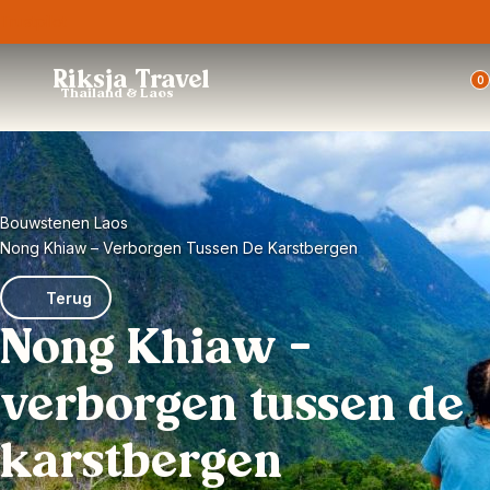
Trustpilot
Riksja Travel
0
Thailand & Laos
Bouwstenen Laos
Nong Khiaw – Verborgen Tussen De Karstbergen
Terug
Nong Khiaw –
verborgen tussen de
karstbergen