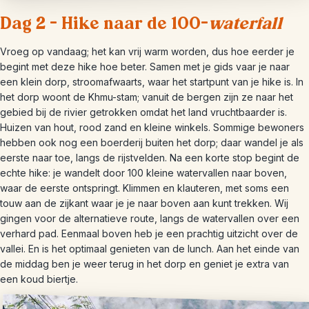
Dag 2 – Hike naar de 100-
waterfall
Vroeg op vandaag; het kan vrij warm worden, dus hoe eerder je
begint met deze hike hoe beter. Samen met je gids vaar je naar
een klein dorp, stroomafwaarts, waar het startpunt van je hike is. In
het dorp woont de Khmu-stam; vanuit de bergen zijn ze naar het
gebied bij de rivier getrokken omdat het land vruchtbaarder is.
Huizen van hout, rood zand en kleine winkels. Sommige bewoners
hebben ook nog een boerderij buiten het dorp; daar wandel je als
eerste naar toe, langs de rijstvelden. Na een korte stop begint de
echte hike: je wandelt door 100 kleine watervallen naar boven,
waar de eerste ontspringt. Klimmen en klauteren, met soms een
touw aan de zijkant waar je je naar boven aan kunt trekken. Wij
gingen voor de alternatieve route, langs de watervallen over een
verhard pad. Eenmaal boven heb je een prachtig uitzicht over de
vallei. En is het optimaal genieten van de lunch. Aan het einde van
de middag ben je weer terug in het dorp en geniet je extra van
een koud biertje.