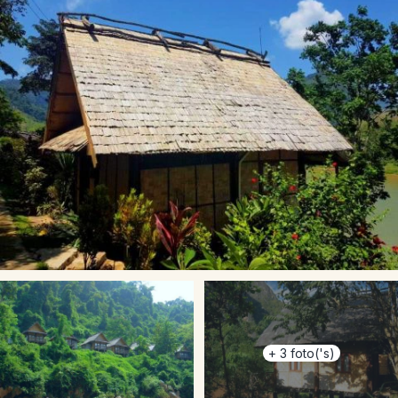
+
3
foto('s)