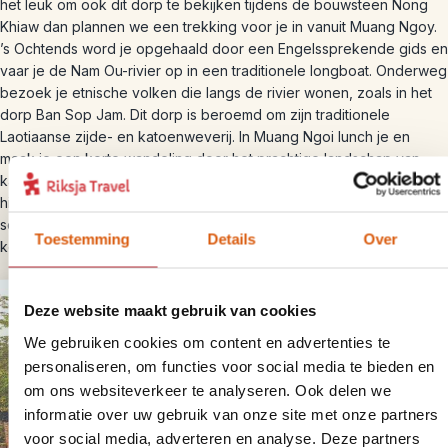
het leuk om ook dit dorp te bekijken tijdens de bouwsteen Nong
Khiaw dan plannen we een trekking voor je in vanuit Muang Ngoy.
’s Ochtends word je opgehaald door een Engelssprekende gids en
vaar je de Nam Ou-rivier op in een traditionele longboat. Onderweg
bezoek je etnische volken die langs de rivier wonen, zoals in het
dorp Ban Sop Jam. Dit dorp is beroemd om zijn traditionele
Laotiaanse zijde- en katoenweverij. In Muang Ngoi lunch je en
maak je een korte wandeling door het prachtige landschap van
kalkstenen kliffen, bergen en rijstvelden. Onderweg bezoek je een
historische grot, die door de lokale bevolking werd gebruikt als
schuilkelder tijdens de Tweede Indochina Oorlog. Na de trekking
Toestemming
Details
Over
keer je per boot terug naar Nong Khiaw.
Deze website maakt gebruik van cookies
We gebruiken cookies om content en advertenties te
personaliseren, om functies voor social media te bieden en
om ons websiteverkeer te analyseren. Ook delen we
informatie over uw gebruik van onze site met onze partners
voor social media, adverteren en analyse. Deze partners