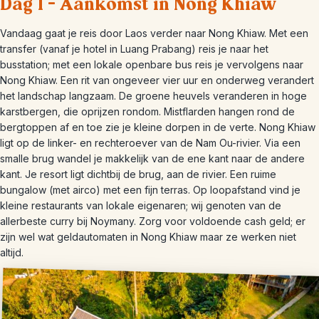
Dag 1 – Aankomst in Nong Khiaw
Vandaag gaat je reis door Laos verder naar Nong Khiaw. Met een
transfer (vanaf je hotel in Luang Prabang) reis je naar het
busstation; met een lokale openbare bus reis je vervolgens naar
Nong Khiaw. Een rit van ongeveer vier uur en onderweg verandert
het landschap langzaam. De groene heuvels veranderen in hoge
karstbergen, die oprijzen rondom. Mistflarden hangen rond de
bergtoppen af en toe zie je kleine dorpen in de verte. Nong Khiaw
ligt op de linker- en rechteroever van de Nam Ou-rivier. Via een
smalle brug wandel je makkelijk van de ene kant naar de andere
kant. Je resort ligt dichtbij de brug, aan de rivier. Een ruime
bungalow (met airco) met een fijn terras. Op loopafstand vind je
kleine restaurants van lokale eigenaren; wij genoten van de
allerbeste curry bij Noymany. Zorg voor voldoende cash geld; er
zijn wel wat geldautomaten in Nong Khiaw maar ze werken niet
altijd.